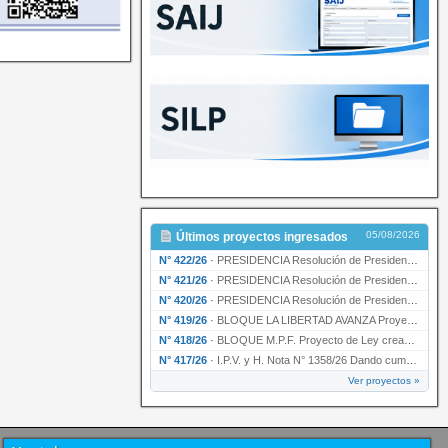
05/08/2026
Últimos proyectos ingresados
N° 422/26
·
PRESIDENCIA Resolución de Presidencia N° 200/26 para su ratificación.
N° 421/26
·
PRESIDENCIA Resolución de Presidencia N° 199/26 para su ratificación.
N° 420/26
·
PRESIDENCIA Resolución de Presidencia N° 198/26 para su ratificación.
N° 419/26
·
BLOQUE LA LIBERTAD AVANZA Proyecto de Ley declarando la esencialidad del servicio educativ…
N° 418/26
·
BLOQUE M.P.F. Proyecto de Ley creando el Ente Único Regulador de servicios públicos de la …
N° 417/26
·
I.P.V. y H. Nota N° 1358/26 Dando cumplimiento al artículo 29 de la Ley provincial N° 1399…
Ver proyectos »