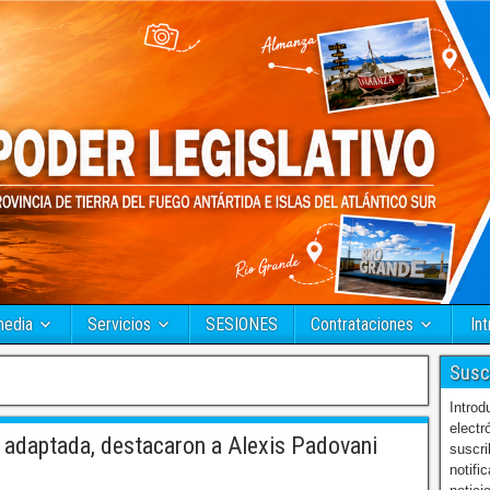
media
Servicios
SESIONES
Contrataciones
Int
Susc
Introd
electr
 adaptada, destacaron a Alexis Padovani
suscri
notifi