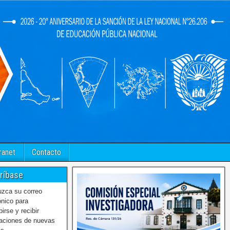
ranet
Contacto
ríbase
uzca su correo
ónico para
birse y recibir
caciones de nuevas