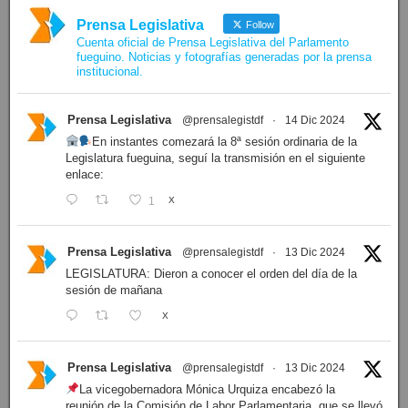
Prensa Legislativa
Follow
Cuenta oficial de Prensa Legislativa del Parlamento
fueguino. Noticias y fotografías generadas por la prensa
institucional.
Prensa Legislativa
@prensalegistdf
·
14 Dic 2024
En instantes comezará la 8ª sesión ordinaria de la
Legislatura fueguina, seguí la transmisión en el siguiente
enlace:
1
X
Prensa Legislativa
@prensalegistdf
·
13 Dic 2024
LEGISLATURA: Dieron a conocer el orden del día de la
sesión de mañana
X
Prensa Legislativa
@prensalegistdf
·
13 Dic 2024
La vicegobernadora Mónica Urquiza encabezó la
reunión de la Comisión de Labor Parlamentaria, que se llevó