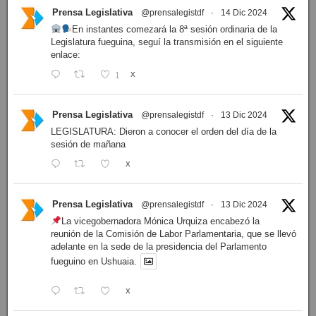
Prensa Legislativa
@prensalegistdf
·
14 Dic 2024
En instantes comezará la 8ª sesión ordinaria de la
Legislatura fueguina, seguí la transmisión en el siguiente
enlace:
1
X
Prensa Legislativa
@prensalegistdf
·
13 Dic 2024
LEGISLATURA: Dieron a conocer el orden del día de la
sesión de mañana
X
Prensa Legislativa
@prensalegistdf
·
13 Dic 2024
La vicegobernadora Mónica Urquiza encabezó la
reunión de la Comisión de Labor Parlamentaria, que se llevó
adelante en la sede de la presidencia del Parlamento
fueguino en Ushuaia.
X