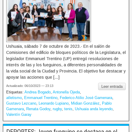
Ushuaia, sábado 7 de octubre de 2023.- En el salón de
Comisiones del edificio de bloques políticos de la Legislatura, el
legislador Emmanuel Trentino (UP) entregó resoluciones de
interés de las y los fueguinos, a diferentes personalidades de
la vida social de la Ciudad y Provincia. El objetivo fue destacar y
apoyar las acciones que […]
Actualizado: 06/10/2023 — 23:13
Leer entrada
Etiquetas:
Andrea Bogado
,
Antonella Ojeda
,
atletismo
,
Emmanuel Trentino
,
Federico Atilio José Gamenara
,
Gustavo Lezcano
,
Leonardo Lupiano
,
Midian González
,
Pablo
Gamenara
,
Renata Godoy
,
rugby
,
tenis
,
Ushuaia anda leyendo
,
Valentín Garay
DEPORTES: Joven fueguino se destaca en el