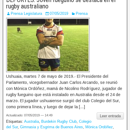
rugby australiano
Prensa Legislatura
07/05/2019
Prensa
Ushuaia, martes 7 de mayo de 2019.- El Presidente del
Parlamento, vicegobernador Juan Carlos Arcando, se reunió
con Mónica Ordóñez, mamá de Nicolino Rodríguez, jugador de
rugby fueguino que está instalado en Australia desde el 24 de
marzo. El jugador ushuaiense surgió del club Colegio del Sur,
como primera línea, y luego de dejar la […]
Actualizado: 07/05/2019 — 14:49
Leer entrada
Etiquetas:
Australia
,
Burdekin Rugby Club
,
Colegio
del Sur
,
Gimnasia y Esgrima de Buenos Aires
,
Mónica Ordóñez
,