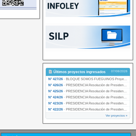
07/08/2026
Últimos proyectos ingresados
N° 427/26
·
BLOQUE SOMOS FUEGUINOS Proyecto de Declaración declarando de interés provincial PRESIDENCI…
N° 426/26
·
PRESIDENCIA Resolución de Presidencia N° 216/26 declarando de interés provincial la labor …
N° 425/26
·
PRESIDENCIA Resolución de Presidencia N° 212/26 declarando de interés provincial el “50° A…
N° 424/26
·
PRESIDENCIA Resolución de Presidencia Nº 210/26 declarando de interés provincial el proyec…
N° 423/26
·
PRESIDENCIA Resolución de Presidencia Nº 209/26 declarando de interés provincial la presen…
N° 422/26
·
PRESIDENCIA Resolución de Presidencia N° 200/26 para su ratificación.
Ver proyectos »