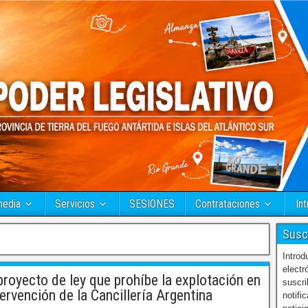
media
Servicios
SESIONES
Contrataciones
Int
Susc
Introd
electr
royecto de ley que prohíbe la explotación en
suscri
ervención de la Cancillería Argentina
notifi