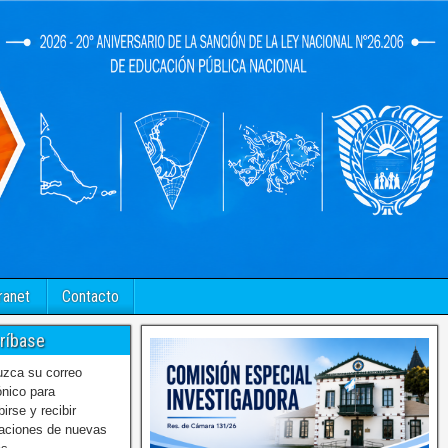
ranet
Contacto
ríbase
uzca su correo
ónico para
birse y recibir
caciones de nuevas