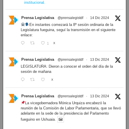
institucional.
Prensa Legislativa
@prensalegistdf
·
14 Dic 2024
En instantes comezará la 8ª sesión ordinaria de la
Legislatura fueguina, seguí la transmisión en el siguiente
enlace:
1
X
Prensa Legislativa
@prensalegistdf
·
13 Dic 2024
LEGISLATURA: Dieron a conocer el orden del día de la
sesión de mañana
X
Prensa Legislativa
@prensalegistdf
·
13 Dic 2024
La vicegobernadora Mónica Urquiza encabezó la
reunión de la Comisión de Labor Parlamentaria, que se llevó
adelante en la sede de la presidencia del Parlamento
fueguino en Ushuaia.