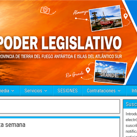
media
Servicios
SESIONES
Contrataciones
Int
Susc
Introd
electr
ta semana
suscri
notifi