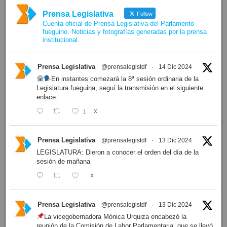
Prensa Legislativa
Follow
Cuenta oficial de Prensa Legislativa del Parlamento
fueguino. Noticias y fotografías generadas por la prensa
institucional.
Prensa Legislativa
@prensalegistdf
·
14 Dic 2024
En instantes comezará la 8ª sesión ordinaria de la
Legislatura fueguina, seguí la transmisión en el siguiente
enlace:
1
X
Prensa Legislativa
@prensalegistdf
·
13 Dic 2024
LEGISLATURA: Dieron a conocer el orden del día de la
sesión de mañana
X
Prensa Legislativa
@prensalegistdf
·
13 Dic 2024
La vicegobernadora Mónica Urquiza encabezó la
reunión de la Comisión de Labor Parlamentaria, que se llevó