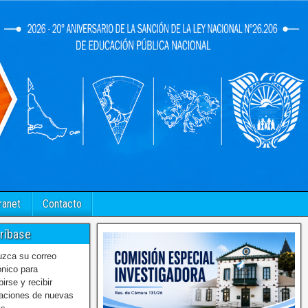
ranet
Contacto
ríbase
uzca su correo
ónico para
birse y recibir
caciones de nuevas