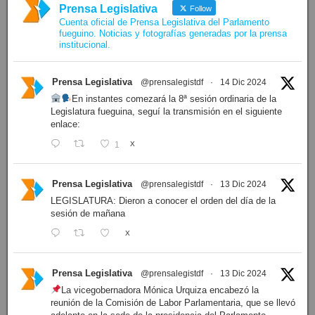
Prensa Legislativa
Follow
Cuenta oficial de Prensa Legislativa del Parlamento
fueguino. Noticias y fotografías generadas por la prensa
institucional.
Prensa Legislativa
@prensalegistdf
·
14 Dic 2024
En instantes comezará la 8ª sesión ordinaria de la
Legislatura fueguina, seguí la transmisión en el siguiente
enlace:
1
X
Prensa Legislativa
@prensalegistdf
·
13 Dic 2024
LEGISLATURA: Dieron a conocer el orden del día de la
sesión de mañana
X
Prensa Legislativa
@prensalegistdf
·
13 Dic 2024
La vicegobernadora Mónica Urquiza encabezó la
reunión de la Comisión de Labor Parlamentaria, que se llevó