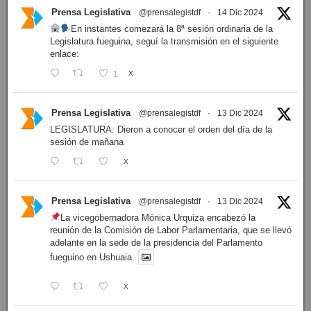
Prensa Legislativa
@prensalegistdf
·
14 Dic 2024
En instantes comezará la 8ª sesión ordinaria de la
Legislatura fueguina, seguí la transmisión en el siguiente
enlace:
1
X
Prensa Legislativa
@prensalegistdf
·
13 Dic 2024
LEGISLATURA: Dieron a conocer el orden del día de la
sesión de mañana
X
Prensa Legislativa
@prensalegistdf
·
13 Dic 2024
La vicegobernadora Mónica Urquiza encabezó la
reunión de la Comisión de Labor Parlamentaria, que se llevó
adelante en la sede de la presidencia del Parlamento
fueguino en Ushuaia.
X