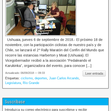
Ushuaia, jueves 6 de septiembre de 2018.- El próximo 18 de
noviembre, con la participación ciclistas de nuestro país y de
Chile, se lanzará el 2º Rally Maratón del Confín del Mundo que
recorre las estancias Harberton y Moat (Ushuaia). El
Vicegobernador recibió a la asociación “Pedaleando el
Karukinka”, organizadora del evento, para conocer […]
Actualizado: 06/09/2018 — 09:33
Leer entrada
Etiquetas:
ciclismo
,
deportes
,
Juan Carlos Arcando
,
Legislatura
,
Río Grande
Suscríbase
Introduzca su correo electrónico para suscribirse y recibir