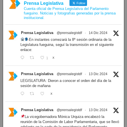
Prensa Legislativa
Follow
Cuenta oficial de Prensa Legislativa del Parlamento
fueguino. Noticias y fotografías generadas por la prensa
institucional.
Prensa Legislativa
@prensalegistdf
·
14 Dic 2024
En instantes comezará la 8ª sesión ordinaria de la
Legislatura fueguina, seguí la transmisión en el siguiente
enlace:
1
X
Prensa Legislativa
@prensalegistdf
·
13 Dic 2024
LEGISLATURA: Dieron a conocer el orden del día de la
sesión de mañana
X
Prensa Legislativa
@prensalegistdf
·
13 Dic 2024
La vicegobernadora Mónica Urquiza encabezó la
reunión de la Comisión de Labor Parlamentaria, que se llevó
adelante en la sede de la presidencia del Parlamento