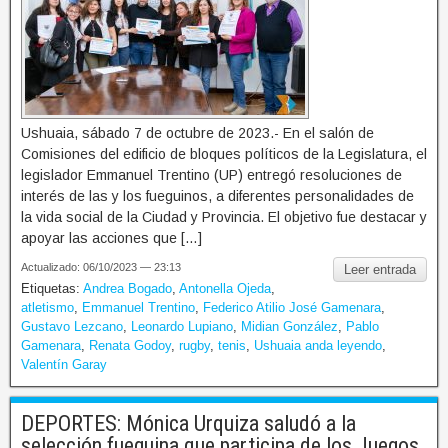
Ushuaia, sábado 7 de octubre de 2023.- En el salón de
Comisiones del edificio de bloques políticos de la Legislatura, el
legislador Emmanuel Trentino (UP) entregó resoluciones de
interés de las y los fueguinos, a diferentes personalidades de
la vida social de la Ciudad y Provincia. El objetivo fue destacar y
apoyar las acciones que […]
Actualizado: 06/10/2023 — 23:13
Leer entrada
Etiquetas:
Andrea Bogado
,
Antonella Ojeda
,
atletismo
,
Emmanuel Trentino
,
Federico Atilio José Gamenara
,
Gustavo Lezcano
,
Leonardo Lupiano
,
Midian González
,
Pablo
Gamenara
,
Renata Godoy
,
rugby
,
tenis
,
Ushuaia anda leyendo
,
Valentín Garay
DEPORTES: Mónica Urquiza saludó a la
selección fueguina que participa de los Juegos