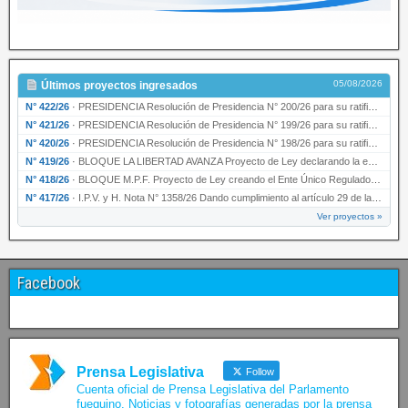
05/08/2026
Últimos proyectos ingresados
N° 422/26
·
PRESIDENCIA Resolución de Presidencia N° 200/26 para su ratificación.
N° 421/26
·
PRESIDENCIA Resolución de Presidencia N° 199/26 para su ratificación.
N° 420/26
·
PRESIDENCIA Resolución de Presidencia N° 198/26 para su ratificación.
N° 419/26
·
BLOQUE LA LIBERTAD AVANZA Proyecto de Ley declarando la esencialidad del servicio educativ…
N° 418/26
·
BLOQUE M.P.F. Proyecto de Ley creando el Ente Único Regulador de servicios públicos de la …
N° 417/26
·
I.P.V. y H. Nota N° 1358/26 Dando cumplimiento al artículo 29 de la Ley provincial N° 1399…
Ver proyectos »
Facebook
Prensa Legislativa
Follow
Cuenta oficial de Prensa Legislativa del Parlamento
fueguino. Noticias y fotografías generadas por la prensa