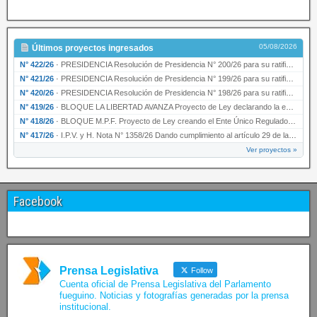
05/08/2026
Últimos proyectos ingresados
N° 422/26
·
PRESIDENCIA Resolución de Presidencia N° 200/26 para su ratificación.
N° 421/26
·
PRESIDENCIA Resolución de Presidencia N° 199/26 para su ratificación.
N° 420/26
·
PRESIDENCIA Resolución de Presidencia N° 198/26 para su ratificación.
N° 419/26
·
BLOQUE LA LIBERTAD AVANZA Proyecto de Ley declarando la esencialidad del servicio educativ…
N° 418/26
·
BLOQUE M.P.F. Proyecto de Ley creando el Ente Único Regulador de servicios públicos de la …
N° 417/26
·
I.P.V. y H. Nota N° 1358/26 Dando cumplimiento al artículo 29 de la Ley provincial N° 1399…
Ver proyectos »
Facebook
Prensa Legislativa
Follow
Cuenta oficial de Prensa Legislativa del Parlamento
fueguino. Noticias y fotografías generadas por la prensa
institucional.