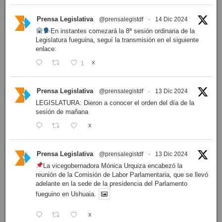
Prensa Legislativa
@prensalegistdf
·
14 Dic 2024
En instantes comezará la 8ª sesión ordinaria de la
Legislatura fueguina, seguí la transmisión en el siguiente
enlace:
1
X
Prensa Legislativa
@prensalegistdf
·
13 Dic 2024
LEGISLATURA: Dieron a conocer el orden del día de la
sesión de mañana
X
Prensa Legislativa
@prensalegistdf
·
13 Dic 2024
La vicegobernadora Mónica Urquiza encabezó la
reunión de la Comisión de Labor Parlamentaria, que se llevó
adelante en la sede de la presidencia del Parlamento
fueguino en Ushuaia.
X