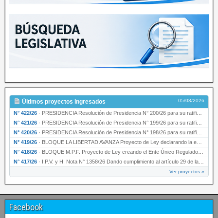
05/08/2026
Últimos proyectos ingresados
N° 422/26
·
PRESIDENCIA Resolución de Presidencia N° 200/26 para su ratificación.
N° 421/26
·
PRESIDENCIA Resolución de Presidencia N° 199/26 para su ratificación.
N° 420/26
·
PRESIDENCIA Resolución de Presidencia N° 198/26 para su ratificación.
N° 419/26
·
BLOQUE LA LIBERTAD AVANZA Proyecto de Ley declarando la esencialidad del servicio educativ…
N° 418/26
·
BLOQUE M.P.F. Proyecto de Ley creando el Ente Único Regulador de servicios públicos de la …
N° 417/26
·
I.P.V. y H. Nota N° 1358/26 Dando cumplimiento al artículo 29 de la Ley provincial N° 1399…
Ver proyectos »
Facebook