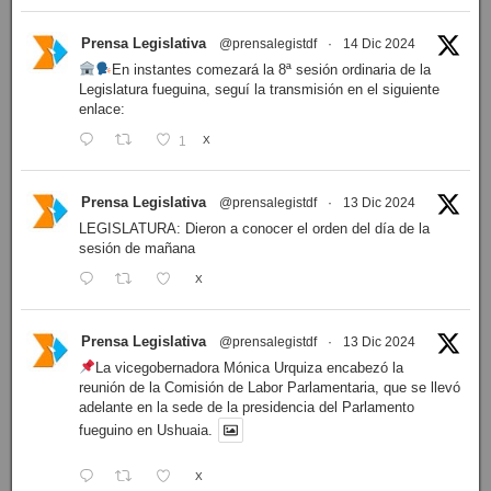
Prensa Legislativa
@prensalegistdf
·
14 Dic 2024
En instantes comezará la 8ª sesión ordinaria de la
Legislatura fueguina, seguí la transmisión en el siguiente
enlace:
1
X
Prensa Legislativa
@prensalegistdf
·
13 Dic 2024
LEGISLATURA: Dieron a conocer el orden del día de la
sesión de mañana
X
Prensa Legislativa
@prensalegistdf
·
13 Dic 2024
La vicegobernadora Mónica Urquiza encabezó la
reunión de la Comisión de Labor Parlamentaria, que se llevó
adelante en la sede de la presidencia del Parlamento
fueguino en Ushuaia.
X