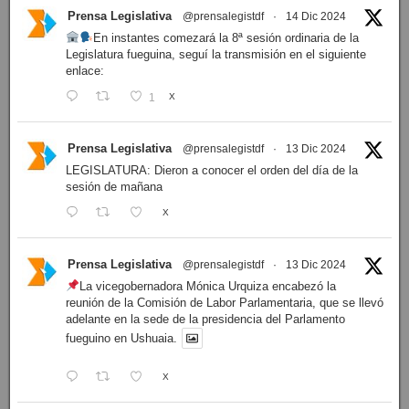
Prensa Legislativa
@prensalegistdf
·
14 Dic 2024
En instantes comezará la 8ª sesión ordinaria de la
Legislatura fueguina, seguí la transmisión en el siguiente
enlace:
1
X
Prensa Legislativa
@prensalegistdf
·
13 Dic 2024
LEGISLATURA: Dieron a conocer el orden del día de la
sesión de mañana
X
Prensa Legislativa
@prensalegistdf
·
13 Dic 2024
La vicegobernadora Mónica Urquiza encabezó la
reunión de la Comisión de Labor Parlamentaria, que se llevó
adelante en la sede de la presidencia del Parlamento
fueguino en Ushuaia.
X