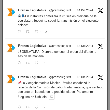
Prensa Legislativa
@prensalegistdf
·
14 Dic 2024
En instantes comezará la 8ª sesión ordinaria de la
Legislatura fueguina, seguí la transmisión en el siguiente
enlace:
1
X
Prensa Legislativa
@prensalegistdf
·
13 Dic 2024
LEGISLATURA: Dieron a conocer el orden del día de la
sesión de mañana
X
Prensa Legislativa
@prensalegistdf
·
13 Dic 2024
La vicegobernadora Mónica Urquiza encabezó la
reunión de la Comisión de Labor Parlamentaria, que se llevó
adelante en la sede de la presidencia del Parlamento
fueguino en Ushuaia.
X