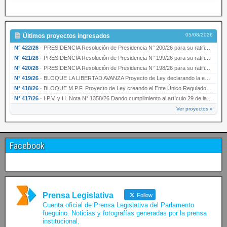
05/08/2026
Últimos proyectos ingresados
N° 422/26
·
PRESIDENCIA Resolución de Presidencia N° 200/26 para su ratificación.
N° 421/26
·
PRESIDENCIA Resolución de Presidencia N° 199/26 para su ratificación.
N° 420/26
·
PRESIDENCIA Resolución de Presidencia N° 198/26 para su ratificación.
N° 419/26
·
BLOQUE LA LIBERTAD AVANZA Proyecto de Ley declarando la esencialidad del servicio educativ…
N° 418/26
·
BLOQUE M.P.F. Proyecto de Ley creando el Ente Único Regulador de servicios públicos de la …
N° 417/26
·
I.P.V. y H. Nota N° 1358/26 Dando cumplimiento al artículo 29 de la Ley provincial N° 1399…
Ver proyectos »
Facebook
Prensa Legislativa
Follow
Cuenta oficial de Prensa Legislativa del Parlamento
fueguino. Noticias y fotografías generadas por la prensa
institucional.