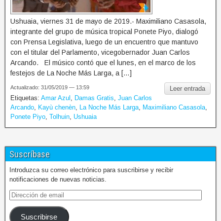
Ushuaia, viernes 31 de mayo de 2019.- Maximiliano Casasola,
integrante del grupo de música tropical Ponete Piyo, dialogó
con Prensa Legislativa, luego de un encuentro que mantuvo
con el titular del Parlamento, vicegobernador Juan Carlos
Arcando. El músico contó que el lunes, en el marco de los
festejos de La Noche Más Larga, a […]
Actualizado: 31/05/2019 — 13:59
Leer entrada
Etiquetas:
Amar Azul
,
Damas Gratis
,
Juan Carlos
Arcando
,
Kayù chenèn
,
La Noche Más Larga
,
Maximiliano Casasola
,
Ponete Piyo
,
Tolhuin
,
Ushuaia
Suscríbase
Introduzca su correo electrónico para suscribirse y recibir
notificaciones de nuevas noticias.
Suscribirse