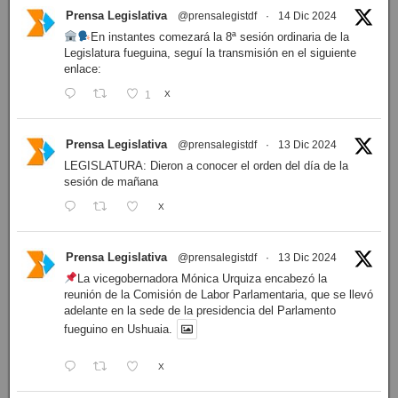
Prensa Legislativa
@prensalegistdf
·
14 Dic 2024
En instantes comezará la 8ª sesión ordinaria de la
Legislatura fueguina, seguí la transmisión en el siguiente
enlace:
1
X
Prensa Legislativa
@prensalegistdf
·
13 Dic 2024
LEGISLATURA: Dieron a conocer el orden del día de la
sesión de mañana
X
Prensa Legislativa
@prensalegistdf
·
13 Dic 2024
La vicegobernadora Mónica Urquiza encabezó la
reunión de la Comisión de Labor Parlamentaria, que se llevó
adelante en la sede de la presidencia del Parlamento
fueguino en Ushuaia.
X