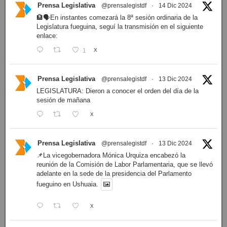
Prensa Legislativa
@prensalegistdf
·
14 Dic 2024
🏦🗣️En instantes comezará la 8ª sesión ordinaria de la
Legislatura fueguina, seguí la transmisión en el siguiente
enlace:
1
X
Prensa Legislativa
@prensalegistdf
·
13 Dic 2024
LEGISLATURA: Dieron a conocer el orden del día de la
sesión de mañana
X
Prensa Legislativa
@prensalegistdf
·
13 Dic 2024
📌La vicegobernadora Mónica Urquiza encabezó la
reunión de la Comisión de Labor Parlamentaria, que se llevó
adelante en la sede de la presidencia del Parlamento
fueguino en Ushuaia.
X