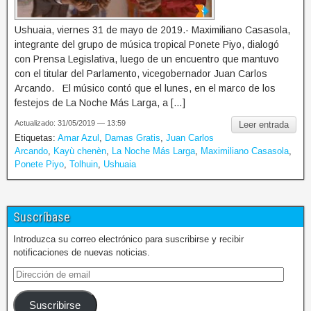
Ushuaia, viernes 31 de mayo de 2019.- Maximiliano Casasola,
integrante del grupo de música tropical Ponete Piyo, dialogó
con Prensa Legislativa, luego de un encuentro que mantuvo
con el titular del Parlamento, vicegobernador Juan Carlos
Arcando. El músico contó que el lunes, en el marco de los
festejos de La Noche Más Larga, a […]
Actualizado: 31/05/2019 — 13:59
Leer entrada
Etiquetas:
Amar Azul
,
Damas Gratis
,
Juan Carlos
Arcando
,
Kayù chenèn
,
La Noche Más Larga
,
Maximiliano Casasola
,
Ponete Piyo
,
Tolhuin
,
Ushuaia
Suscríbase
Introduzca su correo electrónico para suscribirse y recibir
notificaciones de nuevas noticias.
Suscribirse