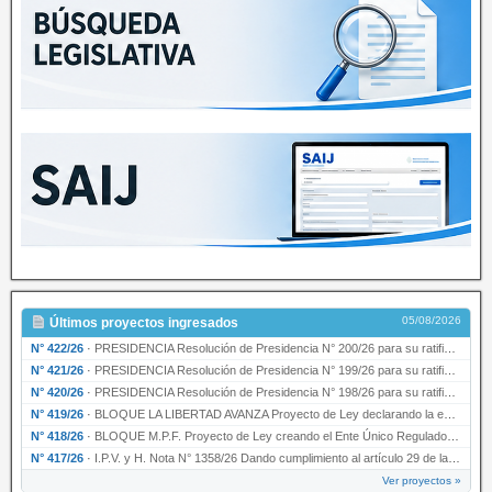
05/08/2026
Últimos proyectos ingresados
N° 422/26
·
PRESIDENCIA Resolución de Presidencia N° 200/26 para su ratificación.
N° 421/26
·
PRESIDENCIA Resolución de Presidencia N° 199/26 para su ratificación.
N° 420/26
·
PRESIDENCIA Resolución de Presidencia N° 198/26 para su ratificación.
N° 419/26
·
BLOQUE LA LIBERTAD AVANZA Proyecto de Ley declarando la esencialidad del servicio educativ…
N° 418/26
·
BLOQUE M.P.F. Proyecto de Ley creando el Ente Único Regulador de servicios públicos de la …
N° 417/26
·
I.P.V. y H. Nota N° 1358/26 Dando cumplimiento al artículo 29 de la Ley provincial N° 1399…
Ver proyectos »