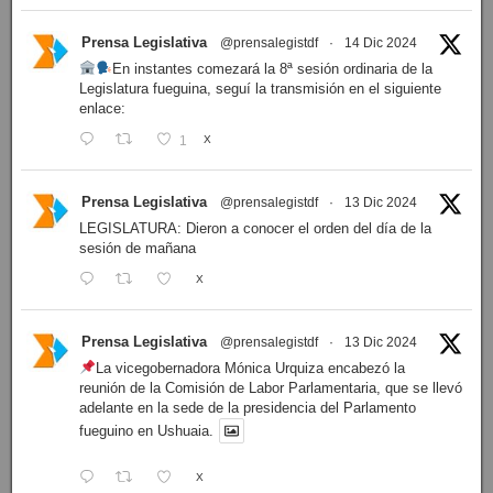
Prensa Legislativa
@prensalegistdf
·
14 Dic 2024
En instantes comezará la 8ª sesión ordinaria de la
Legislatura fueguina, seguí la transmisión en el siguiente
enlace:
1
X
Prensa Legislativa
@prensalegistdf
·
13 Dic 2024
LEGISLATURA: Dieron a conocer el orden del día de la
sesión de mañana
X
Prensa Legislativa
@prensalegistdf
·
13 Dic 2024
La vicegobernadora Mónica Urquiza encabezó la
reunión de la Comisión de Labor Parlamentaria, que se llevó
adelante en la sede de la presidencia del Parlamento
fueguino en Ushuaia.
X