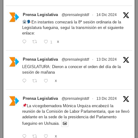
Prensa Legislativa
@prensalegistdf
·
14 Dic 2024
En instantes comezará la 8ª sesión ordinaria de la
Legislatura fueguina, seguí la transmisión en el siguiente
enlace:
1
X
Prensa Legislativa
@prensalegistdf
·
13 Dic 2024
LEGISLATURA: Dieron a conocer el orden del día de la
sesión de mañana
X
Prensa Legislativa
@prensalegistdf
·
13 Dic 2024
La vicegobernadora Mónica Urquiza encabezó la
reunión de la Comisión de Labor Parlamentaria, que se llevó
adelante en la sede de la presidencia del Parlamento
fueguino en Ushuaia.
X