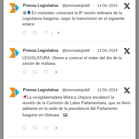
Prensa Legislativa
@prensalegistdf
·
14 Dic 2024
En instantes comezará la 8ª sesión ordinaria de la
Legislatura fueguina, seguí la transmisión en el siguiente
enlace:
1
X
Prensa Legislativa
@prensalegistdf
·
13 Dic 2024
LEGISLATURA: Dieron a conocer el orden del día de la
sesión de mañana
X
Prensa Legislativa
@prensalegistdf
·
13 Dic 2024
La vicegobernadora Mónica Urquiza encabezó la
reunión de la Comisión de Labor Parlamentaria, que se llevó
adelante en la sede de la presidencia del Parlamento
fueguino en Ushuaia.
X