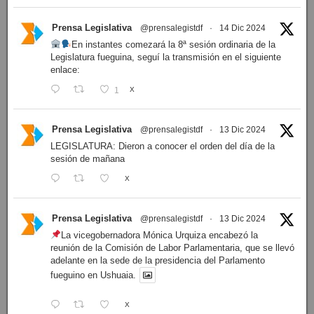
Prensa Legislativa
@prensalegistdf
·
14 Dic 2024
En instantes comezará la 8ª sesión ordinaria de la
Legislatura fueguina, seguí la transmisión en el siguiente
enlace:
1
X
Prensa Legislativa
@prensalegistdf
·
13 Dic 2024
LEGISLATURA: Dieron a conocer el orden del día de la
sesión de mañana
X
Prensa Legislativa
@prensalegistdf
·
13 Dic 2024
La vicegobernadora Mónica Urquiza encabezó la
reunión de la Comisión de Labor Parlamentaria, que se llevó
adelante en la sede de la presidencia del Parlamento
fueguino en Ushuaia.
X