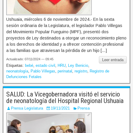
Ushuaia, miércoles 6 de noviembre de 2024.- En la sexta
sesión ordinaria de la Legislatura, el legislador Pablo Villegas
del Movimiento Popular Fueguino (MPF), presentó dos
proyectos de Ley destinados a otorgar un reconocimiento pleno
a los derechos de identidad y a ofrecer contención profesional
a las familias que atraviesan la pérdida de un hijo […]
Actualizado: 07/11/2024 — 09:45
Leer entrada
Etiquetas:
bebé
,
estado civil
,
HRU
,
Ley Benicio
,
neonatología
,
Pablo Villegas
,
perinatal
,
registro
,
Registro de
Defunciones Fetales
SALUD: La Vicegobernadora visitó el servicio
de neonatología del Hospital Regional Ushuaia
Prensa Legislatura
19/11/2021
Prensa