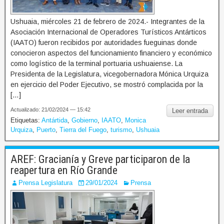
Ushuaia, miércoles 21 de febrero de 2024.- Integrantes de la
Asociación Internacional de Operadores Turísticos Antárticos
(IAATO) fueron recibidos por autoridades fueguinas donde
conocieron aspectos del funcionamiento financiero y económico
como logístico de la terminal portuaria ushuaiense. La
Presidenta de la Legislatura, vicegobernadora Mónica Urquiza
en ejercicio del Poder Ejecutivo, se mostró complacida por la
[…]
Actualizado: 21/02/2024 — 15:42
Leer entrada
Etiquetas:
Antártida
,
Gobierno
,
IAATO
,
Monica
Urquiza
,
Puerto
,
Tierra del Fuego
,
turismo
,
Ushuaia
AREF: Gracianía y Greve participaron de la
reapertura en Río Grande
Prensa Legislatura
29/01/2024
Prensa