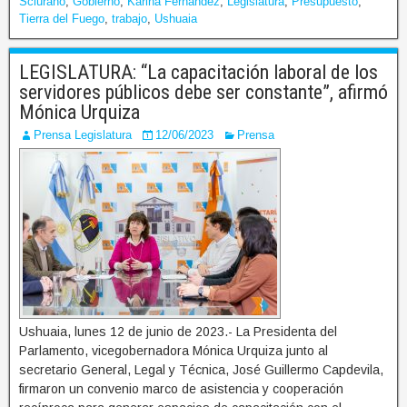
Sciurano
,
Gobierno
,
Karina Fernández
,
Legislatura
,
Presupuesto
,
Tierra del Fuego
,
trabajo
,
Ushuaia
LEGISLATURA: “La capacitación laboral de los
servidores públicos debe ser constante”, afirmó
Mónica Urquiza
Prensa Legislatura
12/06/2023
Prensa
Ushuaia, lunes 12 de junio de 2023.- La Presidenta del
Parlamento, vicegobernadora Mónica Urquiza junto al
secretario General, Legal y Técnica, José Guillermo Capdevila,
firmaron un convenio marco de asistencia y cooperación