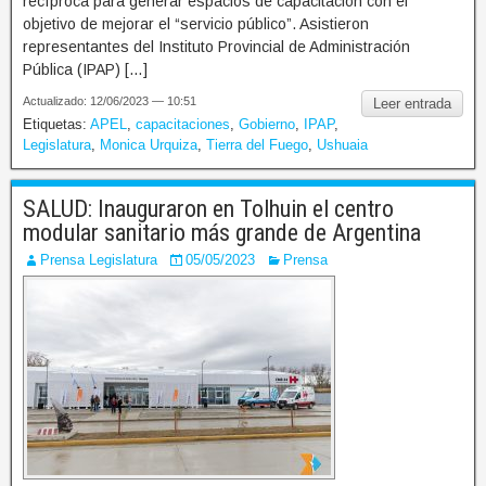
recíproca para generar espacios de capacitación con el
objetivo de mejorar el “servicio público”. Asistieron
representantes del Instituto Provincial de Administración
Pública (IPAP) […]
Actualizado: 12/06/2023 — 10:51
Leer entrada
Etiquetas:
APEL
,
capacitaciones
,
Gobierno
,
IPAP
,
Legislatura
,
Monica Urquiza
,
Tierra del Fuego
,
Ushuaia
SALUD: Inauguraron en Tolhuin el centro
modular sanitario más grande de Argentina
Prensa Legislatura
05/05/2023
Prensa