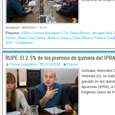
Actualizado: 16/05/2019 — 12:10
Etiquetas:
ASDU
,
Cristina Boyadjian
,
CTA
,
Diana Román
,
discapacidad
,
Gómez
,
María José Pazos
,
Monica Urquiza
,
Pablo Blanco
,
Patricia Cand
UCR - Cambiemos
RUPE: El 2.5% de los premios de quiniela del IPR
Prensa Legislatura
12/12/2018
Prensa
Ushuaia, miércoles 
Vivienda (5), se tra
ganado en las quinie
Apuestas (IPRA), a l
Régimen Único de P