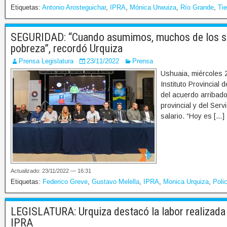
Etiquetas:
Antonio Arosteguichar
,
IPRA
,
Mónica Urwuiza
,
Río Grande
,
Tie
SEGURIDAD: “Cuando asumimos, muchos de los sala
pobreza”, recordó Urquiza
Prensa Legislatura
23/11/2022
Prensa
Ushuaia, miércoles 2
Instituto Provincial
del acuerdo arribado
provincial y del Serv
salario. “Hoy es […]
Actualizado: 23/11/2022 — 16:31
Etiquetas:
Federico Greve
,
Gustavo Melella
,
IPRA
,
Monica Urquiza
,
Polic
LEGISLATURA: Urquiza destacó la labor realizada e
IPRA