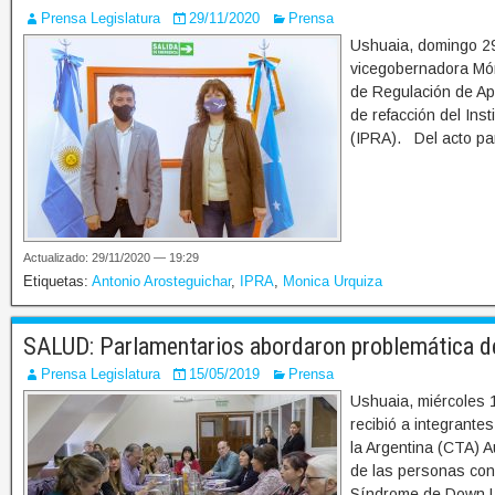
Prensa Legislatura
29/11/2020
Prensa
Ushuaia, domingo 29
vicegobernadora Món
de Regulación de Ap
de refacción del Ins
(IPRA). Del acto par
Actualizado: 29/11/2020 — 19:29
Etiquetas:
Antonio Arosteguichar
,
IPRA
,
Monica Urquiza
SALUD: Parlamentarios abordaron problemática d
Prensa Legislatura
15/05/2019
Prensa
Ushuaia, miércoles 
recibió a integrante
la Argentina (CTA) 
de las personas con
Síndrome de Down U