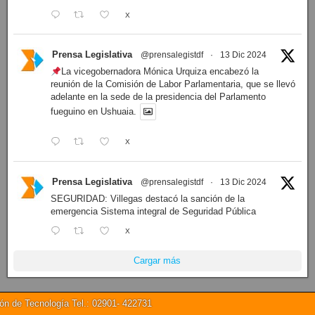
X
Prensa Legislativa
@prensalegistdf
·
13 Dic 2024
La vicegobernadora Mónica Urquiza encabezó la
reunión de la Comisión de Labor Parlamentaria, que se llevó
adelante en la sede de la presidencia del Parlamento
fueguino en Ushuaia.
X
Prensa Legislativa
@prensalegistdf
·
13 Dic 2024
SEGURIDAD: Villegas destacó la sanción de la
emergencia Sistema integral de Seguridad Pública
X
Cargar más
 de Tecnología Tel.: 02901- 422731