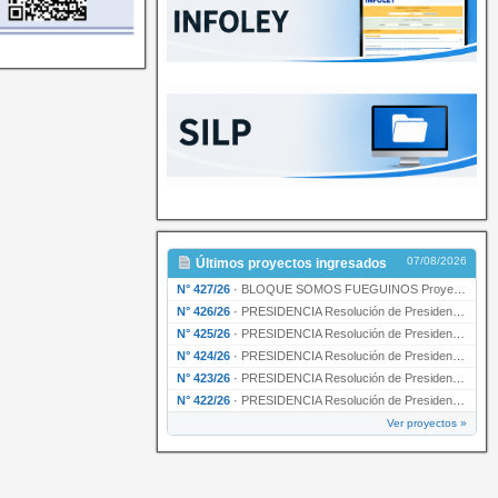
07/08/2026
Últimos proyectos ingresados
N° 427/26
·
BLOQUE SOMOS FUEGUINOS Proyecto de Declaración declarando de interés provincial PRESIDENCI…
N° 426/26
·
PRESIDENCIA Resolución de Presidencia N° 216/26 declarando de interés provincial la labor …
N° 425/26
·
PRESIDENCIA Resolución de Presidencia N° 212/26 declarando de interés provincial el “50° A…
N° 424/26
·
PRESIDENCIA Resolución de Presidencia Nº 210/26 declarando de interés provincial el proyec…
N° 423/26
·
PRESIDENCIA Resolución de Presidencia Nº 209/26 declarando de interés provincial la presen…
N° 422/26
·
PRESIDENCIA Resolución de Presidencia N° 200/26 para su ratificación.
Ver proyectos »