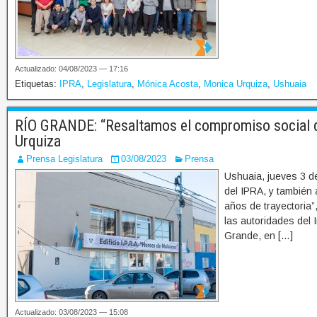
Actualizado: 04/08/2023 — 17:16
Etiquetas:
IPRA
,
Legislatura
,
Mónica Acosta
,
Monica Urquiza
,
Ushuaia
RÍO GRANDE: “Resaltamos el compromiso social d
Urquiza
Prensa Legislatura
03/08/2023
Prensa
Ushuaia, jueves 3 de
del IPRA, y también 
años de trayectoria
las autoridades del 
Grande, en […]
Actualizado: 03/08/2023 — 15:08