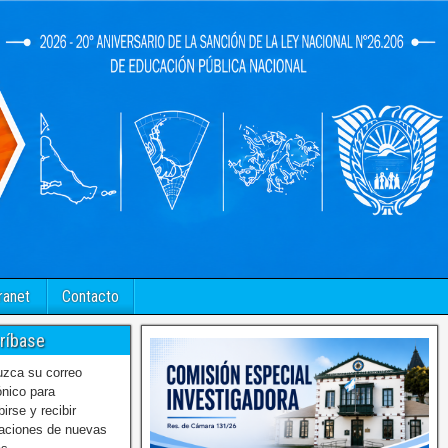
ranet
Contacto
ríbase
uzca su correo
ónico para
birse y recibir
caciones de nuevas