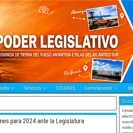
media
Servicios
SESIONES
Contrataciones
Int
Susc
Introd
electr
nes para 2024 ante la Legislatura
suscri
notifi