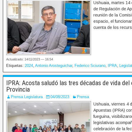
Ushuaia, martes 14 d
de Regulación de Ap
reunión de la Comis
espacio, el funcionar
cuenta de los recurs
Actualizado: 14/11/2023 — 16:54
Etiquetas:
2024
,
Antonio Arosteguichar
,
Federico Sciurano
,
IPRA
,
Legisla
IPRA: Acosta saludó las tres décadas de vida del e
Provincia
Prensa Legislatura
04/08/2023
Prensa
Ushuaia, viernes 4 d
Apuestas (IPRA) con
fueguina, visibilizar
legislativas acompañ
celebración de la fe