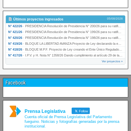
05/08/2026
Últimos proyectos ingresados
N° 422/26
·
PRESIDENCIA Resolución de Presidencia N° 200/26 para su ratificación.
N° 421/26
·
PRESIDENCIA Resolución de Presidencia N° 199/26 para su ratificación.
N° 420/26
·
PRESIDENCIA Resolución de Presidencia N° 198/26 para su ratificación.
N° 419/26
·
BLOQUE LA LIBERTAD AVANZA Proyecto de Ley declarando la esencialidad del servicio educativ…
N° 418/26
·
BLOQUE M.P.F. Proyecto de Ley creando el Ente Único Regulador de servicios públicos de la …
N° 417/26
·
I.P.V. y H. Nota N° 1358/26 Dando cumplimiento al artículo 29 de la Ley provincial N° 1399…
Ver proyectos »
Facebook
Prensa Legislativa
Follow
Cuenta oficial de Prensa Legislativa del Parlamento
fueguino. Noticias y fotografías generadas por la prensa
institucional.