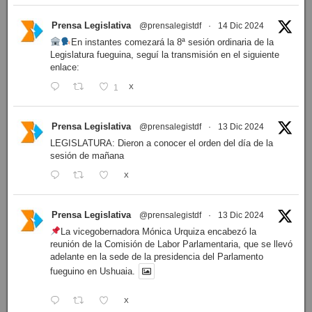
Prensa Legislativa
@prensalegistdf
·
14 Dic 2024
En instantes comezará la 8ª sesión ordinaria de la
Legislatura fueguina, seguí la transmisión en el siguiente
enlace:
1
X
Prensa Legislativa
@prensalegistdf
·
13 Dic 2024
LEGISLATURA: Dieron a conocer el orden del día de la
sesión de mañana
X
Prensa Legislativa
@prensalegistdf
·
13 Dic 2024
La vicegobernadora Mónica Urquiza encabezó la
reunión de la Comisión de Labor Parlamentaria, que se llevó
adelante en la sede de la presidencia del Parlamento
fueguino en Ushuaia.
X