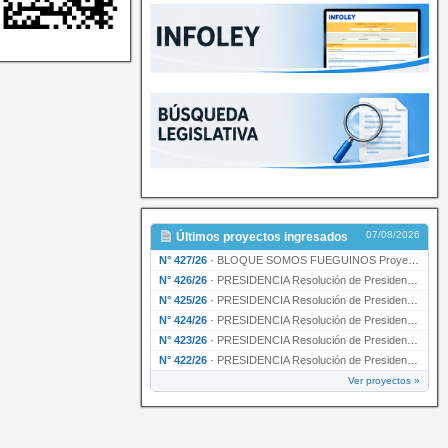
07/08/2026
Últimos proyectos ingresados
N° 427/26
·
BLOQUE SOMOS FUEGUINOS Proyecto de Declaración declarando de interés provincial PRESIDENCI…
N° 426/26
·
PRESIDENCIA Resolución de Presidencia N° 216/26 declarando de interés provincial la labor …
N° 425/26
·
PRESIDENCIA Resolución de Presidencia N° 212/26 declarando de interés provincial el “50° A…
N° 424/26
·
PRESIDENCIA Resolución de Presidencia Nº 210/26 declarando de interés provincial el proyec…
N° 423/26
·
PRESIDENCIA Resolución de Presidencia Nº 209/26 declarando de interés provincial la presen…
N° 422/26
·
PRESIDENCIA Resolución de Presidencia N° 200/26 para su ratificación.
Ver proyectos »