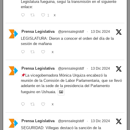
Legislatura fueguina, seguí la transmisión en el siguiente
enlace:
1
X
Prensa Legislativa
@prensalegistdf
·
13 Dic 2024
LEGISLATURA: Dieron a conocer el orden del día de la
sesión de mañana
X
Prensa Legislativa
@prensalegistdf
·
13 Dic 2024
La vicegobernadora Mónica Urquiza encabezó la
reunión de la Comisión de Labor Parlamentaria, que se llevó
adelante en la sede de la presidencia del Parlamento
fueguino en Ushuaia.
X
Prensa Legislativa
@prensalegistdf
·
13 Dic 2024
SEGURIDAD: Villegas destacó la sanción de la