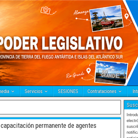
media
Servicios
SESIONES
Contrataciones
Int
Susc
Introd
electr
 capacitación permanente de agentes
suscri
notifi