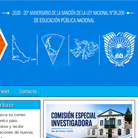
ranet
Contacto
ríbase
uzca su correo
ónico para
birse y recibir
caciones de nuevas