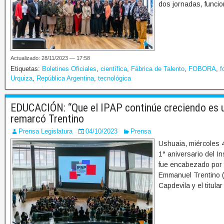
dos jornadas, funcio
Actualizado: 28/11/2023 — 17:58
Etiquetas:
Boletines Oficiales
,
científica
,
Fábrica de Talento
,
FOBORA
,
f
Urquiza
,
República Argentina
,
tecnológica
EDUCACIÓN: “Que el IPAP continúe creciendo es u
remarcó Trentino
Prensa Legislatura
04/10/2023
Prensa
Ushuaia, miércoles 
1° aniversario del In
fue encabezado por e
Emmanuel Trentino (U
Capdevila y el titula