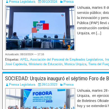
Prensa Legislatura
08/10/2024
Prensa
Ushuaia, martes 8 d
servicio público; do
la innovación y pensa
Pública (IPAP) llevó
construcción continú
Urquiza, en […]
Actualizado: 08/10/2024 — 17:16
Etiquetas:
APEL
,
Asociación del Personal de Empleados Legislativos
,
In
José Capdevila
,
Ministerio de Educación
,
Monica Urquiza
,
Tierra del Fue
SOCIEDAD: Urquiza inauguró el séptimo Foro de Bo
Prensa Legislatura
28/11/2023
Prensa
Ushuaia, martes 28 
Urquiza, en ejercici
de Boletines Oficial
hoy y se extenderá h