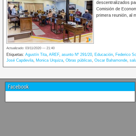
descentralizados par
Comisión de Economí
primera reunión, al m
Actualizado: 03/11/2020 — 21:40
Etiquetas:
Agustín Tita
,
AREF
,
asunto Nº 291/20
,
Educación
,
Federico Sc
José Capdevila
,
Monica Urquiza
,
Obras públicas
,
Oscar Bahamonde
,
sal
Facebook