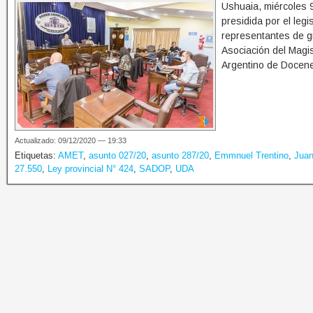
Ushuaia, miércoles 
presidida por el leg
representantes de g
Asociación del Magi
Argentino de Docene
Actualizado: 09/12/2020 — 19:33
Etiquetas:
AMET
,
asunto 027/20
,
asunto 287/20
,
Emmnuel Trentino
,
Juan
27.550
,
Ley provincial N° 424
,
SADOP
,
UDA