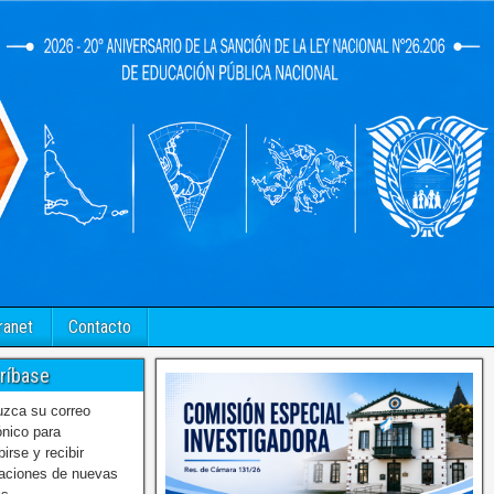
ranet
Contacto
ríbase
uzca su correo
ónico para
birse y recibir
caciones de nuevas