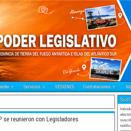
media
Servicios
SESIONES
Contrataciones
Int
Susc
Introd
electr
se reunieron con Legisladores
suscri
notifi