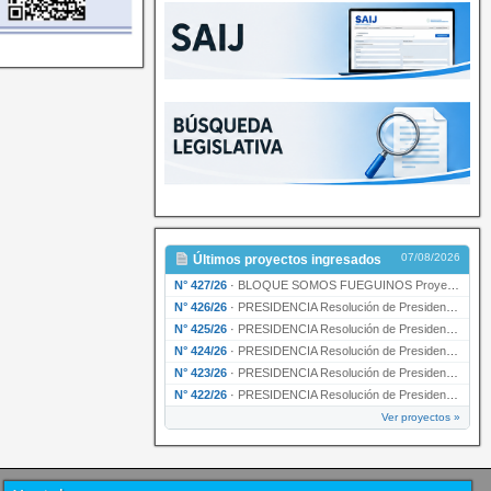
07/08/2026
Últimos proyectos ingresados
N° 427/26
·
BLOQUE SOMOS FUEGUINOS Proyecto de Declaración declarando de interés provincial PRESIDENCI…
N° 426/26
·
PRESIDENCIA Resolución de Presidencia N° 216/26 declarando de interés provincial la labor …
N° 425/26
·
PRESIDENCIA Resolución de Presidencia N° 212/26 declarando de interés provincial el “50° A…
N° 424/26
·
PRESIDENCIA Resolución de Presidencia Nº 210/26 declarando de interés provincial el proyec…
N° 423/26
·
PRESIDENCIA Resolución de Presidencia Nº 209/26 declarando de interés provincial la presen…
N° 422/26
·
PRESIDENCIA Resolución de Presidencia N° 200/26 para su ratificación.
Ver proyectos »