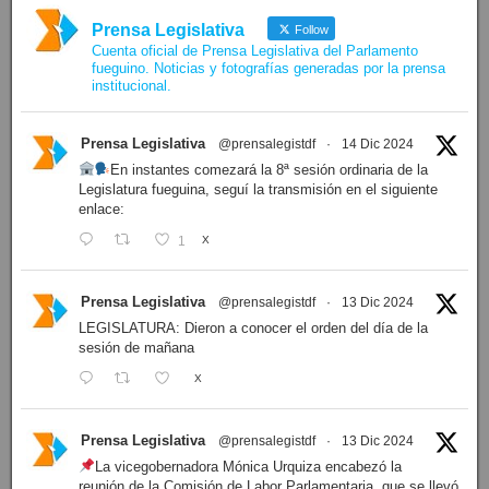
Prensa Legislativa
Follow
Cuenta oficial de Prensa Legislativa del Parlamento
fueguino. Noticias y fotografías generadas por la prensa
institucional.
Prensa Legislativa
@prensalegistdf
·
14 Dic 2024
En instantes comezará la 8ª sesión ordinaria de la
Legislatura fueguina, seguí la transmisión en el siguiente
enlace:
1
X
Prensa Legislativa
@prensalegistdf
·
13 Dic 2024
LEGISLATURA: Dieron a conocer el orden del día de la
sesión de mañana
X
Prensa Legislativa
@prensalegistdf
·
13 Dic 2024
La vicegobernadora Mónica Urquiza encabezó la
reunión de la Comisión de Labor Parlamentaria, que se llevó