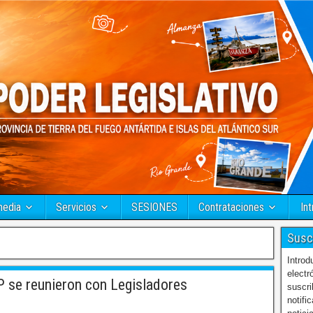
media
Servicios
SESIONES
Contrataciones
Int
Susc
Introd
electr
se reunieron con Legisladores
suscri
notifi