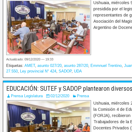
Ushuaia, miércoles 
presidida por el leg
representantes de g
Asociación del Magi
Argentino de Docene
Actualizado: 09/12/2020 — 19:33
Etiquetas:
AMET
,
asunto 027/20
,
asunto 287/20
,
Emmnuel Trentino
,
Juan
27.550
,
Ley provincial N° 424
,
SADOP
,
UDA
EDUCACIÓN: SUTEF y SADOP plantearon diversos 
Prensa Legislatura
02/12/2020
Prensa
Ushuaia, miércoles 
la Comisión 4 de Edu
(FORJA), recibieron 
Trabajadores de la 
Docentes Privados (