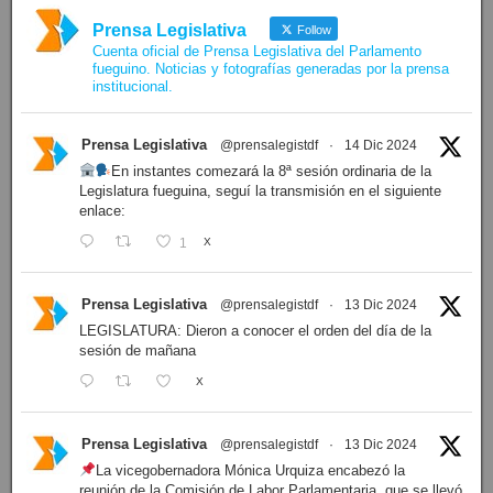
Prensa Legislativa
Follow
Cuenta oficial de Prensa Legislativa del Parlamento
fueguino. Noticias y fotografías generadas por la prensa
institucional.
Prensa Legislativa
@prensalegistdf
·
14 Dic 2024
En instantes comezará la 8ª sesión ordinaria de la
Legislatura fueguina, seguí la transmisión en el siguiente
enlace:
1
X
Prensa Legislativa
@prensalegistdf
·
13 Dic 2024
LEGISLATURA: Dieron a conocer el orden del día de la
sesión de mañana
X
Prensa Legislativa
@prensalegistdf
·
13 Dic 2024
La vicegobernadora Mónica Urquiza encabezó la
reunión de la Comisión de Labor Parlamentaria, que se llevó