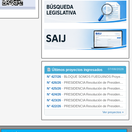
07/08/2026
Últimos proyectos ingresados
N° 427/26
·
BLOQUE SOMOS FUEGUINOS Proyecto de Declaración declarando de interés provincial PRESIDENCI…
N° 426/26
·
PRESIDENCIA Resolución de Presidencia N° 216/26 declarando de interés provincial la labor …
N° 425/26
·
PRESIDENCIA Resolución de Presidencia N° 212/26 declarando de interés provincial el “50° A…
N° 424/26
·
PRESIDENCIA Resolución de Presidencia Nº 210/26 declarando de interés provincial el proyec…
N° 423/26
·
PRESIDENCIA Resolución de Presidencia Nº 209/26 declarando de interés provincial la presen…
N° 422/26
·
PRESIDENCIA Resolución de Presidencia N° 200/26 para su ratificación.
Ver proyectos »