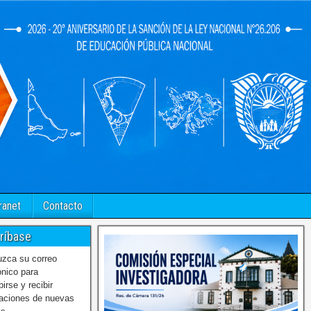
ranet
Contacto
ríbase
uzca su correo
ónico para
birse y recibir
caciones de nuevas