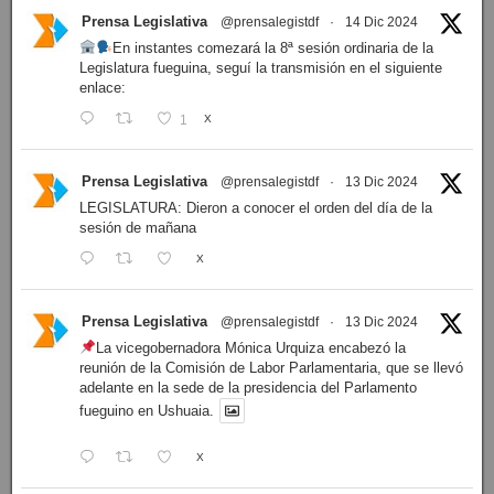
Prensa Legislativa
@prensalegistdf
·
14 Dic 2024
En instantes comezará la 8ª sesión ordinaria de la
Legislatura fueguina, seguí la transmisión en el siguiente
enlace:
1
X
Prensa Legislativa
@prensalegistdf
·
13 Dic 2024
LEGISLATURA: Dieron a conocer el orden del día de la
sesión de mañana
X
Prensa Legislativa
@prensalegistdf
·
13 Dic 2024
La vicegobernadora Mónica Urquiza encabezó la
reunión de la Comisión de Labor Parlamentaria, que se llevó
adelante en la sede de la presidencia del Parlamento
fueguino en Ushuaia.
X