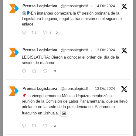
Prensa Legislativa
@prensalegistdf
·
14 Dic 2024
En instantes comezará la 8ª sesión ordinaria de la
Legislatura fueguina, seguí la transmisión en el siguiente
enlace:
1
X
Prensa Legislativa
@prensalegistdf
·
13 Dic 2024
LEGISLATURA: Dieron a conocer el orden del día de la
sesión de mañana
X
Prensa Legislativa
@prensalegistdf
·
13 Dic 2024
La vicegobernadora Mónica Urquiza encabezó la
reunión de la Comisión de Labor Parlamentaria, que se llevó
adelante en la sede de la presidencia del Parlamento
fueguino en Ushuaia.
X