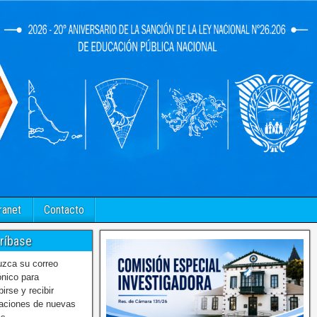
ranet
Contacto
ríbase
uzca su correo
ónico para
birse y recibir
caciones de nuevas