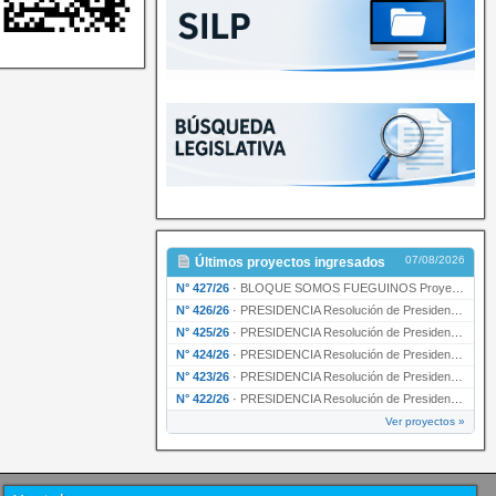
07/08/2026
Últimos proyectos ingresados
N° 427/26
·
BLOQUE SOMOS FUEGUINOS Proyecto de Declaración declarando de interés provincial PRESIDENCI…
N° 426/26
·
PRESIDENCIA Resolución de Presidencia N° 216/26 declarando de interés provincial la labor …
N° 425/26
·
PRESIDENCIA Resolución de Presidencia N° 212/26 declarando de interés provincial el “50° A…
N° 424/26
·
PRESIDENCIA Resolución de Presidencia Nº 210/26 declarando de interés provincial el proyec…
N° 423/26
·
PRESIDENCIA Resolución de Presidencia Nº 209/26 declarando de interés provincial la presen…
N° 422/26
·
PRESIDENCIA Resolución de Presidencia N° 200/26 para su ratificación.
Ver proyectos »