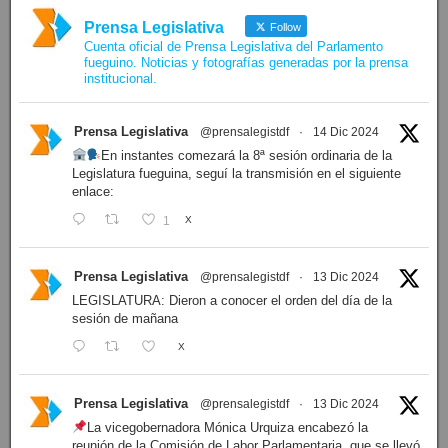
Prensa Legislativa
Follow
Cuenta oficial de Prensa Legislativa del Parlamento
fueguino. Noticias y fotografías generadas por la prensa
institucional.
Prensa Legislativa
@prensalegistdf
·
14 Dic 2024
En instantes comezará la 8ª sesión ordinaria de la
Legislatura fueguina, seguí la transmisión en el siguiente
enlace:
1
X
Prensa Legislativa
@prensalegistdf
·
13 Dic 2024
LEGISLATURA: Dieron a conocer el orden del día de la
sesión de mañana
X
Prensa Legislativa
@prensalegistdf
·
13 Dic 2024
La vicegobernadora Mónica Urquiza encabezó la
reunión de la Comisión de Labor Parlamentaria, que se llevó