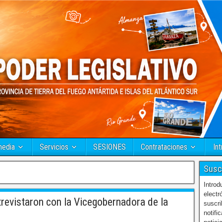
media
Servicios
SESIONES
Contrataciones
Int
Susc
Introd
electr
evistaron con la Vicegobernadora de la
suscri
notifi