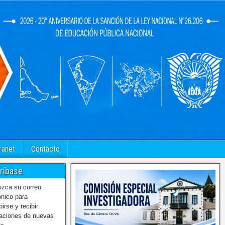
ranet
Contacto
ríbase
uzca su correo
ónico para
birse y recibir
caciones de nuevas