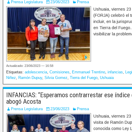
Prensa Legislatura
23/06/2023
Prensa
Ushuaia, viernes 23 
(FORJA) celebró el t
incluir, en la jurispr
en Tierra del Fuego. 
visibilizar la proble
Actualizado: 23/06/2023 — 16:58
Etiquetas:
adolescencia
,
Comisiones
,
Emmanuel Trentino
,
infancias
,
Legi
Niñez
,
Ramón Dupuy
,
Silvia Gomez
,
Tierra del Fuego
,
Ushuaia
INFANCIAS: “Esperamos contrarrestar ese índice d
abogó Acosta
Prensa Legislatura
23/06/2023
Prensa
Ushuaia, viernes 23 
visita de Ramón Dup
conocida como Ley Lu