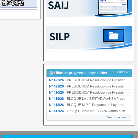
05/08/2026
Últimos proyectos ingresados
N° 422/26
·
PRESIDENCIA Resolución de Presidencia N° 200/26 para su ratificación.
N° 421/26
·
PRESIDENCIA Resolución de Presidencia N° 199/26 para su ratificación.
N° 420/26
·
PRESIDENCIA Resolución de Presidencia N° 198/26 para su ratificación.
N° 419/26
·
BLOQUE LA LIBERTAD AVANZA Proyecto de Ley declarando la esencialidad del servicio educativ…
N° 418/26
·
BLOQUE M.P.F. Proyecto de Ley creando el Ente Único Regulador de servicios públicos de la …
N° 417/26
·
I.P.V. y H. Nota N° 1358/26 Dando cumplimiento al artículo 29 de la Ley provincial N° 1399…
Ver proyectos »