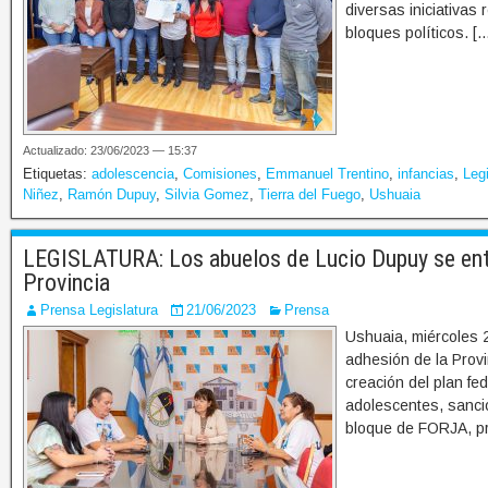
diversas iniciativas
bloques políticos. [
Actualizado: 23/06/2023 — 15:37
Etiquetas:
adolescencia
,
Comisiones
,
Emmanuel Trentino
,
infancias
,
Legi
Niñez
,
Ramón Dupuy
,
Silvia Gomez
,
Tierra del Fuego
,
Ushuaia
LEGISLATURA: Los abuelos de Lucio Dupuy se entr
Provincia
Prensa Legislatura
21/06/2023
Prensa
Ushuaia, miércoles 2
adhesión de la Provi
creación del plan fe
adolescentes, sanci
bloque de FORJA, p