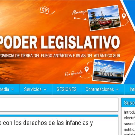
media
Servicios
SESIONES
Contrataciones
Int
Susc
Introd
electr
con los derechos de las infancias y
suscri
notifi