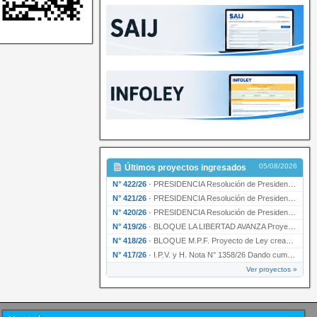
05/08/2026
Últimos proyectos ingresados
N° 422/26
·
PRESIDENCIA Resolución de Presidencia N° 200/26 para su ratificación.
N° 421/26
·
PRESIDENCIA Resolución de Presidencia N° 199/26 para su ratificación.
N° 420/26
·
PRESIDENCIA Resolución de Presidencia N° 198/26 para su ratificación.
N° 419/26
·
BLOQUE LA LIBERTAD AVANZA Proyecto de Ley declarando la esencialidad del servicio educativ…
N° 418/26
·
BLOQUE M.P.F. Proyecto de Ley creando el Ente Único Regulador de servicios públicos de la …
N° 417/26
·
I.P.V. y H. Nota N° 1358/26 Dando cumplimiento al artículo 29 de la Ley provincial N° 1399…
Ver proyectos »