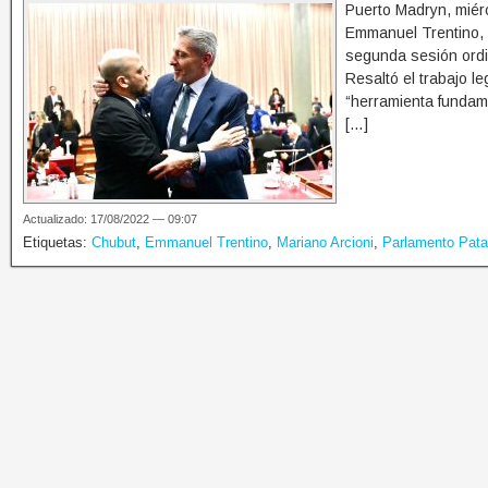
Puerto Madryn, miérc
Emmanuel Trentino, 
segunda sesión ordi
Resaltó el trabajo le
“herramienta fundame
[…]
Actualizado: 17/08/2022 — 09:07
Etiquetas:
Chubut
,
Emmanuel Trentino
,
Mariano Arcioni
,
Parlamento Pata