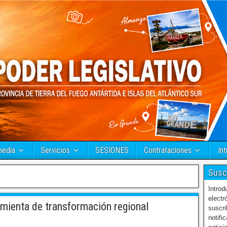
media
Servicios
SESIONES
Contrataciones
Int
Susc
Introd
electr
ienta de transformación regional
suscri
notifi