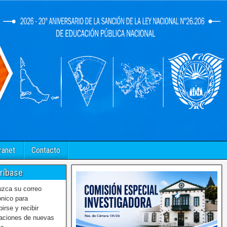
ranet
Contacto
ríbase
uzca su correo
ónico para
birse y recibir
caciones de nuevas