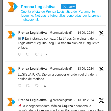
Prensa Legislativa
Follow
Cuenta oficial de Prensa Legislativa del Parlamento
fueguino. Noticias y fotografías generadas por la prensa
institucional.
Prensa Legislativa
@prensalegistdf
·
14 Dic 2024
En instantes comezará la 8ª sesión ordinaria de la
Legislatura fueguina, seguí la transmisión en el siguiente
enlace:
1
X
Prensa Legislativa
@prensalegistdf
·
13 Dic 2024
LEGISLATURA: Dieron a conocer el orden del día de la
sesión de mañana
X
Prensa Legislativa
@prensalegistdf
·
13 Dic 2024
La vicegobernadora Mónica Urquiza encabezó la
reunión de la Comisión de Labor Parlamentaria, que se llevó