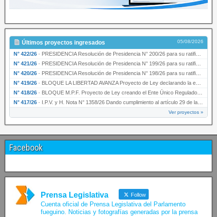
05/08/2026
Últimos proyectos ingresados
N° 422/26
·
PRESIDENCIA Resolución de Presidencia N° 200/26 para su ratificación.
N° 421/26
·
PRESIDENCIA Resolución de Presidencia N° 199/26 para su ratificación.
N° 420/26
·
PRESIDENCIA Resolución de Presidencia N° 198/26 para su ratificación.
N° 419/26
·
BLOQUE LA LIBERTAD AVANZA Proyecto de Ley declarando la esencialidad del servicio educativ…
N° 418/26
·
BLOQUE M.P.F. Proyecto de Ley creando el Ente Único Regulador de servicios públicos de la …
N° 417/26
·
I.P.V. y H. Nota N° 1358/26 Dando cumplimiento al artículo 29 de la Ley provincial N° 1399…
Ver proyectos »
Facebook
Prensa Legislativa
Follow
Cuenta oficial de Prensa Legislativa del Parlamento
fueguino. Noticias y fotografías generadas por la prensa