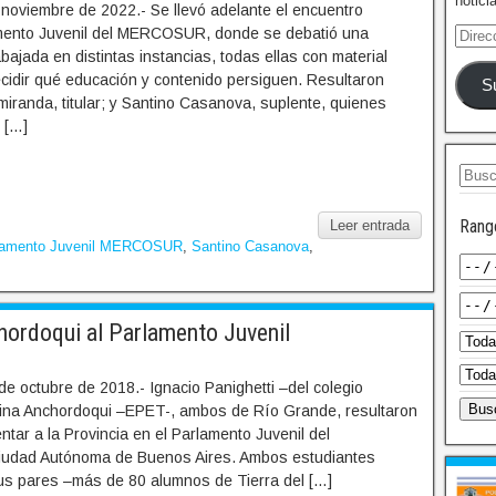
notici
 noviembre de 2022.- Se llevó adelante el encuentro
lamento Juvenil del MERCOSUR, donde se debatió una
ajada en distintas instancias, todas ellas con material
cidir qué educación y contenido persiguen. Resultaron
S
miranda, titular; y Santino Casanova, suplente, quienes
 […]
Rang
Leer entrada
lamento Juvenil MERCOSUR
,
Santino Casanova
,
hordoqui al Parlamento Juvenil
e octubre de 2018.- Ignacio Panighetti –del colegio
ina Anchordoqui –EPET-, ambos de Río Grande, resultaron
ntar a la Provincia en el Parlamento Juvenil del
dad Autónoma de Buenos Aires. Ambos estudiantes
sus pares –más de 80 alumnos de Tierra del […]