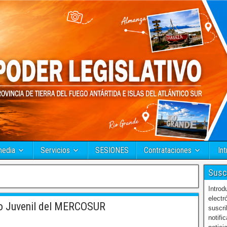
media
Servicios
SESIONES
Contrataciones
Int
Susc
Introd
electr
to Juvenil del MERCOSUR
suscri
notifi