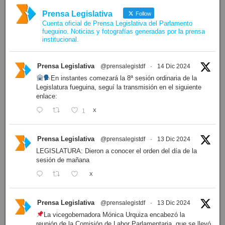
Prensa Legislativa
Follow
Cuenta oficial de Prensa Legislativa del Parlamento
fueguino. Noticias y fotografías generadas por la prensa
institucional.
Prensa Legislativa
@prensalegistdf
·
14 Dic 2024
En instantes comezará la 8ª sesión ordinaria de la
Legislatura fueguina, seguí la transmisión en el siguiente
enlace:
1
X
Prensa Legislativa
@prensalegistdf
·
13 Dic 2024
LEGISLATURA: Dieron a conocer el orden del día de la
sesión de mañana
X
Prensa Legislativa
@prensalegistdf
·
13 Dic 2024
La vicegobernadora Mónica Urquiza encabezó la
reunión de la Comisión de Labor Parlamentaria, que se llevó