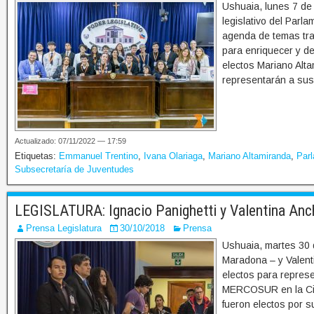
Ushuaia, lunes 7 de
legislativo del Par
agenda de temas trab
para enriquecer y de
electos Mariano Alta
representarán a sus
Actualizado: 07/11/2022 — 17:59
Etiquetas:
Emmanuel Trentino
,
Ivana Olariaga
,
Mariano Altamiranda
,
Par
Subsecretaría de Juventudes
LEGISLATURA: Ignacio Panighetti y Valentina Anc
Prensa Legislatura
30/10/2018
Prensa
Ushuaia, martes 30 d
Maradona – y Valent
electos para represe
MERCOSUR en la Ciu
fueron electos por 