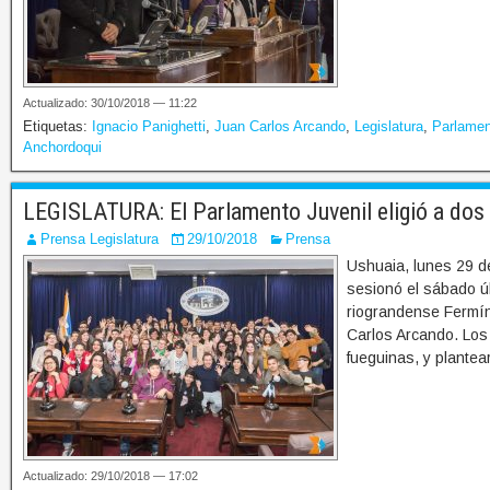
Actualizado: 30/10/2018 — 11:22
Etiquetas:
Ignacio Panighetti
,
Juan Carlos Arcando
,
Legislatura
,
Parlame
Anchordoqui
LEGISLATURA: El Parlamento Juvenil eligió a dos 
Prensa Legislatura
29/10/2018
Prensa
Ushuaia, lunes 29 d
sesionó el sábado últ
riograndense Fermín 
Carlos Arcando. Los 
fueguinas, y plantea
Actualizado: 29/10/2018 — 17:02