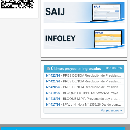
05/08/2026
Últimos proyectos ingresados
N° 422/26
·
PRESIDENCIA Resolución de Presidencia N° 200/26 para su ratificación.
N° 421/26
·
PRESIDENCIA Resolución de Presidencia N° 199/26 para su ratificación.
N° 420/26
·
PRESIDENCIA Resolución de Presidencia N° 198/26 para su ratificación.
N° 419/26
·
BLOQUE LA LIBERTAD AVANZA Proyecto de Ley declarando la esencialidad del servicio educativ…
N° 418/26
·
BLOQUE M.P.F. Proyecto de Ley creando el Ente Único Regulador de servicios públicos de la …
N° 417/26
·
I.P.V. y H. Nota N° 1358/26 Dando cumplimiento al artículo 29 de la Ley provincial N° 1399…
Ver proyectos »