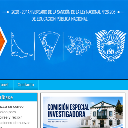
ranet
Contacto
ríbase
uzca su correo
ónico para
birse y recibir
caciones de nuevas