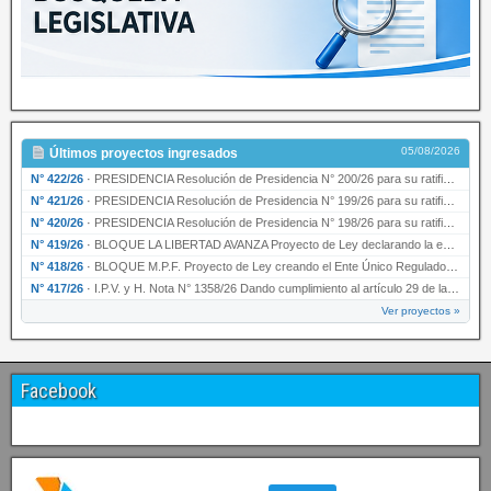
05/08/2026
Últimos proyectos ingresados
N° 422/26
·
PRESIDENCIA Resolución de Presidencia N° 200/26 para su ratificación.
N° 421/26
·
PRESIDENCIA Resolución de Presidencia N° 199/26 para su ratificación.
N° 420/26
·
PRESIDENCIA Resolución de Presidencia N° 198/26 para su ratificación.
N° 419/26
·
BLOQUE LA LIBERTAD AVANZA Proyecto de Ley declarando la esencialidad del servicio educativ…
N° 418/26
·
BLOQUE M.P.F. Proyecto de Ley creando el Ente Único Regulador de servicios públicos de la …
N° 417/26
·
I.P.V. y H. Nota N° 1358/26 Dando cumplimiento al artículo 29 de la Ley provincial N° 1399…
Ver proyectos »
Facebook