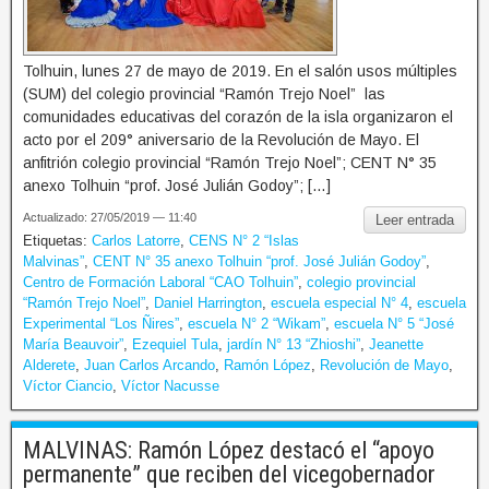
Tolhuin, lunes 27 de mayo de 2019. En el salón usos múltiples
(SUM) del colegio provincial “Ramón Trejo Noel” las
comunidades educativas del corazón de la isla organizaron el
acto por el 209° aniversario de la Revolución de Mayo. El
anfitrión colegio provincial “Ramón Trejo Noel”; CENT N° 35
anexo Tolhuin “prof. José Julián Godoy”; […]
Actualizado: 27/05/2019 — 11:40
Leer entrada
Etiquetas:
Carlos Latorre
,
CENS N° 2 “Islas
Malvinas”
,
CENT N° 35 anexo Tolhuin “prof. José Julián Godoy”
,
Centro de Formación Laboral “CAO Tolhuin”
,
colegio provincial
“Ramón Trejo Noel”
,
Daniel Harrington
,
escuela especial N° 4
,
escuela
Experimental “Los Ñires”
,
escuela N° 2 “Wikam”
,
escuela N° 5 “José
María Beauvoir”
,
Ezequiel Tula
,
jardín N° 13 “Zhioshi”
,
Jeanette
Alderete
,
Juan Carlos Arcando
,
Ramón López
,
Revolución de Mayo
,
Víctor Ciancio
,
Víctor Nacusse
MALVINAS: Ramón López destacó el “apoyo
permanente” que reciben del vicegobernador