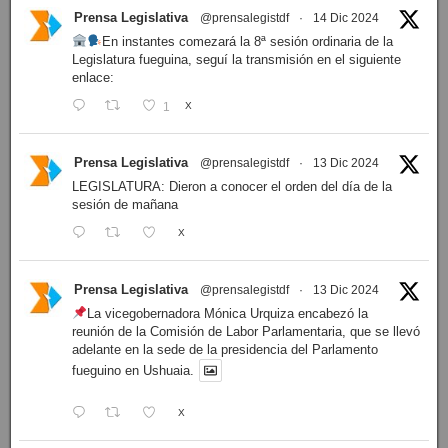
Prensa Legislativa
@prensalegistdf
·
14 Dic 2024
En instantes comezará la 8ª sesión ordinaria de la
Legislatura fueguina, seguí la transmisión en el siguiente
enlace:
1
X
Prensa Legislativa
@prensalegistdf
·
13 Dic 2024
LEGISLATURA: Dieron a conocer el orden del día de la
sesión de mañana
X
Prensa Legislativa
@prensalegistdf
·
13 Dic 2024
La vicegobernadora Mónica Urquiza encabezó la
reunión de la Comisión de Labor Parlamentaria, que se llevó
adelante en la sede de la presidencia del Parlamento
fueguino en Ushuaia.
X