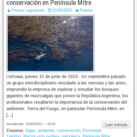
conservación en Península Mitre
Prensa Legislatura
15/06/2023
Prensa
Ushuaia, jueves 15 de junio de 2023.- En septiembre pasado
un grupo interdisciplinario vinculado a las ciencias y las artes,
emprendió la empresa de explorar y estudiar los bosques
gigantes de macroalgas que posee la República Argentina; los
profesionales resaltaron la importancia de la conservación del
ambiente. Tierra del Fuego, en particular Península Mitre, es
[…]
Actualizado: 15/06/2023 — 16:50
Leer entrada
Etiquetas:
Algas
,
ambiente
,
conservación
,
Emmanuel
Trentino
,
Macrocystis pyrifera
,
naturaleza
,
Peninsula Mitre