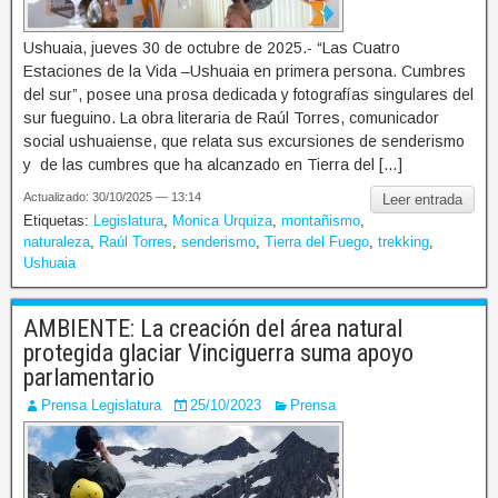
Ushuaia, jueves 30 de octubre de 2025.- “Las Cuatro
Estaciones de la Vida –Ushuaia en primera persona. Cumbres
del sur”, posee una prosa dedicada y fotografías singulares del
sur fueguino. La obra literaria de Raúl Torres, comunicador
social ushuaiense, que relata sus excursiones de senderismo
y de las cumbres que ha alcanzado en Tierra del […]
Actualizado: 30/10/2025 — 13:14
Leer entrada
Etiquetas:
Legislatura
,
Monica Urquiza
,
montañismo
,
naturaleza
,
Raúl Torres
,
senderismo
,
Tierra del Fuego
,
trekking
,
Ushuaia
AMBIENTE: La creación del área natural
protegida glaciar Vinciguerra suma apoyo
parlamentario
Prensa Legislatura
25/10/2023
Prensa