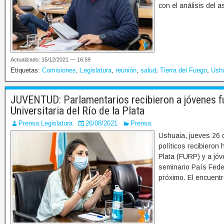
con el análisis del 
Actualizado: 15/12/2021 — 16:59
Etiquetas:
Comisiones
,
Legislatura
,
reunión
,
salud
,
Tierra del Fuego
,
Ush
JUVENTUD: Parlamentarios recibieron a jóvenes fu
Universitaria del Río de la Plata
Prensa Legislatura
26/08/2021
Prensa
Ushuaia, jueves 26 
políticos recibieron 
Plata (FURP) y a jóv
seminario País Fede
próximo. El encuentr