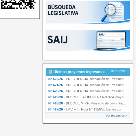
05/08/2026
Últimos proyectos ingresados
N° 422/26
·
PRESIDENCIA Resolución de Presidencia N° 200/26 para su ratificación.
N° 421/26
·
PRESIDENCIA Resolución de Presidencia N° 199/26 para su ratificación.
N° 420/26
·
PRESIDENCIA Resolución de Presidencia N° 198/26 para su ratificación.
N° 419/26
·
BLOQUE LA LIBERTAD AVANZA Proyecto de Ley declarando la esencialidad del servicio educativ…
N° 418/26
·
BLOQUE M.P.F. Proyecto de Ley creando el Ente Único Regulador de servicios públicos de la …
N° 417/26
·
I.P.V. y H. Nota N° 1358/26 Dando cumplimiento al artículo 29 de la Ley provincial N° 1399…
Ver proyectos »