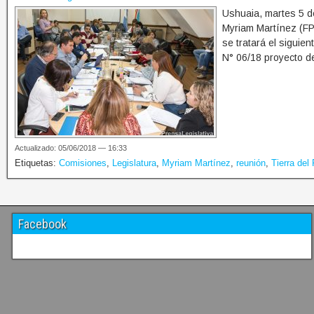
Ushuaia, martes 5 de
Myriam Martínez (FP
se tratará el sigui
N° 06/18 proyecto de
Actualizado: 05/06/2018 — 16:33
Etiquetas:
Comisiones
,
Legislatura
,
Myriam Martínez
,
reunión
,
Tierra del
Facebook