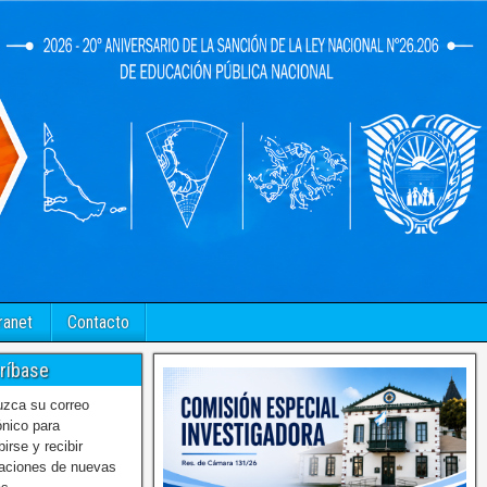
ranet
Contacto
ríbase
uzca su correo
ónico para
birse y recibir
caciones de nuevas