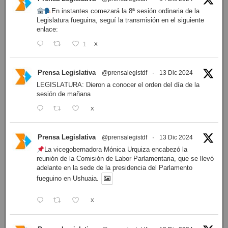
En instantes comezará la 8ª sesión ordinaria de la
Legislatura fueguina, seguí la transmisión en el siguiente
enlace:
1
X
Prensa Legislativa
@prensalegistdf
·
13 Dic 2024
LEGISLATURA: Dieron a conocer el orden del día de la
sesión de mañana
X
Prensa Legislativa
@prensalegistdf
·
13 Dic 2024
La vicegobernadora Mónica Urquiza encabezó la
reunión de la Comisión de Labor Parlamentaria, que se llevó
adelante en la sede de la presidencia del Parlamento
fueguino en Ushuaia.
X