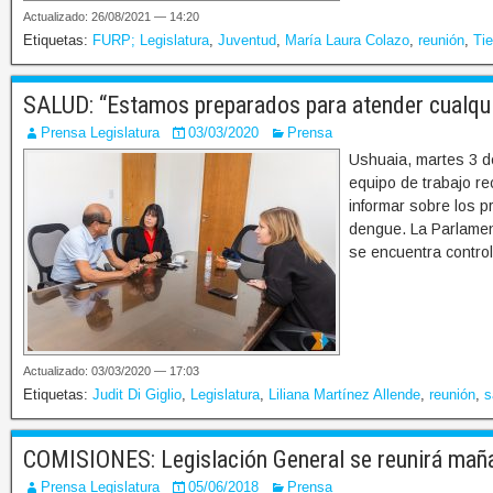
Actualizado: 26/08/2021 — 14:20
Etiquetas:
FURP; Legislatura
,
Juventud
,
María Laura Colazo
,
reunión
,
Tie
SALUD: “Estamos preparados para atender cualqui
Prensa Legislatura
03/03/2020
Prensa
Ushuaia, martes 3 de
equipo de trabajo rec
informar sobre los p
dengue. La Parlament
se encuentra control
Actualizado: 03/03/2020 — 17:03
Etiquetas:
Judit Di Giglio
,
Legislatura
,
Liliana Martínez Allende
,
reunión
,
s
COMISIONES: Legislación General se reunirá mañ
Prensa Legislatura
05/06/2018
Prensa