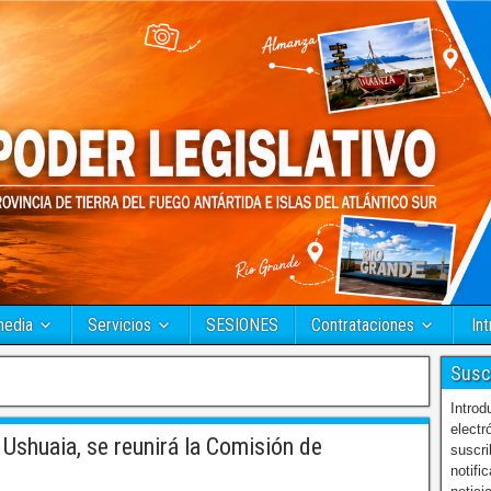
media
Servicios
SESIONES
Contrataciones
Int
Susc
Introd
electr
Ushuaia, se reunirá la Comisión de
suscri
notifi