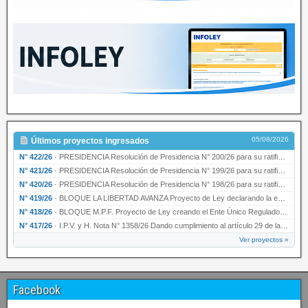
05/08/2026
Últimos proyectos ingresados
N° 422/26
·
PRESIDENCIA Resolución de Presidencia N° 200/26 para su ratificación.
N° 421/26
·
PRESIDENCIA Resolución de Presidencia N° 199/26 para su ratificación.
N° 420/26
·
PRESIDENCIA Resolución de Presidencia N° 198/26 para su ratificación.
N° 419/26
·
BLOQUE LA LIBERTAD AVANZA Proyecto de Ley declarando la esencialidad del servicio educativ…
N° 418/26
·
BLOQUE M.P.F. Proyecto de Ley creando el Ente Único Regulador de servicios públicos de la …
N° 417/26
·
I.P.V. y H. Nota N° 1358/26 Dando cumplimiento al artículo 29 de la Ley provincial N° 1399…
Ver proyectos »
Facebook