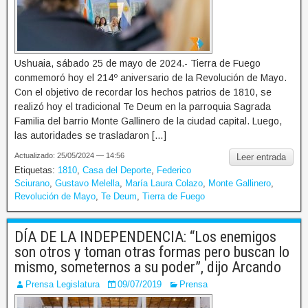
Ushuaia, sábado 25 de mayo de 2024.- Tierra de Fuego
conmemoró hoy el 214º aniversario de la Revolución de Mayo.
Con el objetivo de recordar los hechos patrios de 1810, se
realizó hoy el tradicional Te Deum en la parroquia Sagrada
Familia del barrio Monte Gallinero de la ciudad capital. Luego,
las autoridades se trasladaron […]
Actualizado: 25/05/2024 — 14:56
Leer entrada
Etiquetas:
1810
,
Casa del Deporte
,
Federico
Sciurano
,
Gustavo Melella
,
María Laura Colazo
,
Monte Gallinero
,
Revolución de Mayo
,
Te Deum
,
Tierra de Fuego
DÍA DE LA INDEPENDENCIA: “Los enemigos
son otros y toman otras formas pero buscan lo
mismo, someternos a su poder”, dijo Arcando
Prensa Legislatura
09/07/2019
Prensa