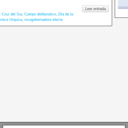
Leer entrada
,
Cruz del Sur
,
Cuerpo deliberativo
,
Día de la
nica Urquiza
,
vicegobernadora electa