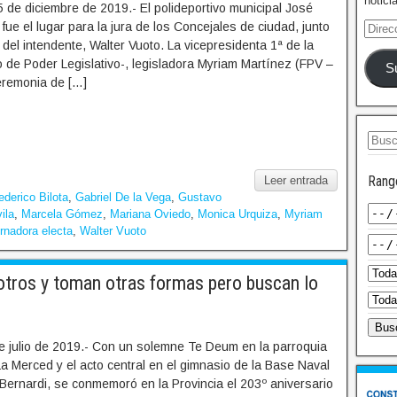
notici
de diciembre de 2019.- El polideportivo municipal José
ue el lugar para la jura de los Concejales de ciudad, junto
el intendente, Walter Vuoto. La vicepresidenta 1ª de la
 de Poder Legislativo-, legisladora Myriam Martínez (FPV –
S
ceremonia de […]
Rang
Leer entrada
ederico Bilota
,
Gabriel De la Vega
,
Gustavo
ila
,
Marcela Gómez
,
Mariana Oviedo
,
Monica Urquiza
,
Myriam
rnadora electa
,
Walter Vuoto
ros y toman otras formas pero buscan lo
e julio de 2019.- Con un solemne Te Deum en la parroquia
 Merced y el acto central en el gimnasio de la Base Naval
Bernardi, se conmemoró en la Provincia el 203º aniversario