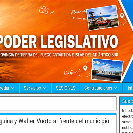
media
Servicios
SESIONES
Contrataciones
Int
Susc
Introd
electr
guina y Walter Vuoto al frente del municipio
suscri
notifi