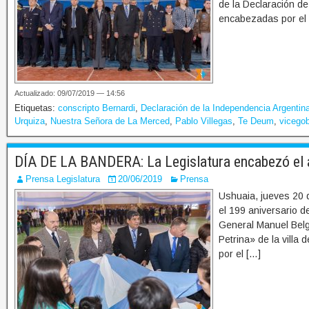
de la Declaración d
encabezadas por el
Actualizado: 09/07/2019 — 14:56
Etiquetas:
conscripto Bernardi
,
Declaración de la Independencia Argentin
Urquiza
,
Nuestra Señora de La Merced
,
Pablo Villegas
,
Te Deum
,
vicegob
DÍA DE LA BANDERA: La Legislatura encabezó el a
Prensa Legislatura
20/06/2019
Prensa
Ushuaia, jueves 20 
el 199 aniversario de
General Manuel Belgr
Petrina» de la vill
por el […]