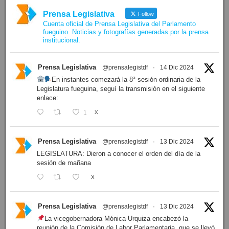
Prensa Legislativa
Follow
Cuenta oficial de Prensa Legislativa del Parlamento
fueguino. Noticias y fotografías generadas por la prensa
institucional.
Prensa Legislativa
@prensalegistdf
·
14 Dic 2024
En instantes comezará la 8ª sesión ordinaria de la
Legislatura fueguina, seguí la transmisión en el siguiente
enlace:
1
X
Prensa Legislativa
@prensalegistdf
·
13 Dic 2024
LEGISLATURA: Dieron a conocer el orden del día de la
sesión de mañana
X
Prensa Legislativa
@prensalegistdf
·
13 Dic 2024
La vicegobernadora Mónica Urquiza encabezó la
reunión de la Comisión de Labor Parlamentaria, que se llevó