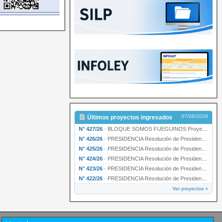
07/08/2026
Últimos proyectos ingresados
N° 427/26
·
BLOQUE SOMOS FUEGUINOS Proyecto de Declaración declarando de interés provincial PRESIDENCI…
N° 426/26
·
PRESIDENCIA Resolución de Presidencia N° 216/26 declarando de interés provincial la labor …
N° 425/26
·
PRESIDENCIA Resolución de Presidencia N° 212/26 declarando de interés provincial el “50° A…
N° 424/26
·
PRESIDENCIA Resolución de Presidencia Nº 210/26 declarando de interés provincial el proyec…
N° 423/26
·
PRESIDENCIA Resolución de Presidencia Nº 209/26 declarando de interés provincial la presen…
N° 422/26
·
PRESIDENCIA Resolución de Presidencia N° 200/26 para su ratificación.
Ver proyectos »