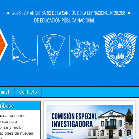
ranet
Contacto
ríbase
uzca su correo
ónico para
birse y recibir
caciones de nuevas