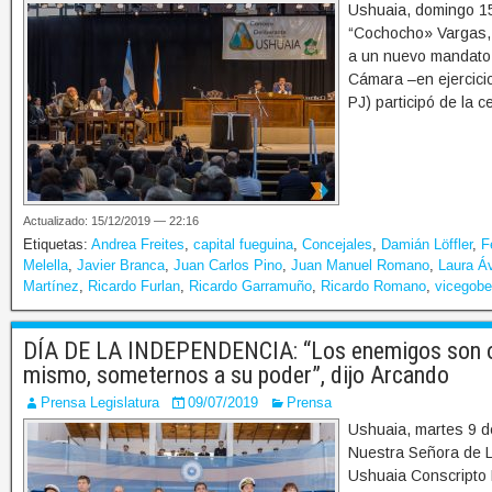
Ushuaia, domingo 15 
“Cochocho» Vargas, f
a un nuevo mandato d
Cámara –en ejercicio
PJ) participó de la 
Actualizado: 15/12/2019 — 22:16
Etiquetas:
Andrea Freites
,
capital fueguina
,
Concejales
,
Damián Löffler
,
F
Melella
,
Javier Branca
,
Juan Carlos Pino
,
Juan Manuel Romano
,
Laura Áv
Martínez
,
Ricardo Furlan
,
Ricardo Garramuño
,
Ricardo Romano
,
vicegobe
DÍA DE LA INDEPENDENCIA: “Los enemigos son ot
mismo, someternos a su poder”, dijo Arcando
Prensa Legislatura
09/07/2019
Prensa
Ushuaia, martes 9 d
Nuestra Señora de La
Ushuaia Conscripto 