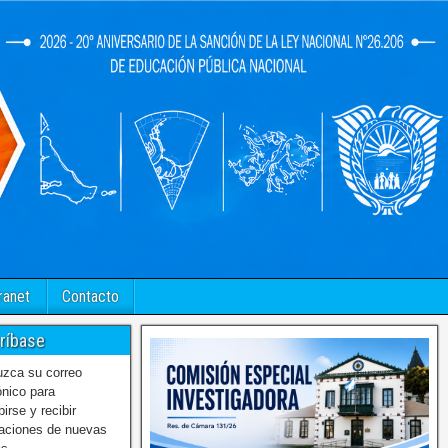
ranet
Contacto
ríbase
uzca su correo
ónico para
birse y recibir
caciones de nuevas