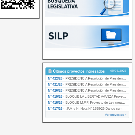
05/08/2026
Últimos proyectos ingresados
N° 422/26
·
PRESIDENCIA Resolución de Presidencia N° 200/26 para su ratificación.
N° 421/26
·
PRESIDENCIA Resolución de Presidencia N° 199/26 para su ratificación.
N° 420/26
·
PRESIDENCIA Resolución de Presidencia N° 198/26 para su ratificación.
N° 419/26
·
BLOQUE LA LIBERTAD AVANZA Proyecto de Ley declarando la esencialidad del servicio educativ…
N° 418/26
·
BLOQUE M.P.F. Proyecto de Ley creando el Ente Único Regulador de servicios públicos de la …
N° 417/26
·
I.P.V. y H. Nota N° 1358/26 Dando cumplimiento al artículo 29 de la Ley provincial N° 1399…
Ver proyectos »