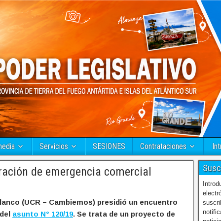
media
Servicios
SESIONES
Contrataciones
Int
Susc
ración de emergencia comercial
Introd
electr
o Blanco (UCR – Cambiemos) presidió un encuentro
suscri
notifi
 del
asunto N° 120/19
. Se trata de un proyecto de