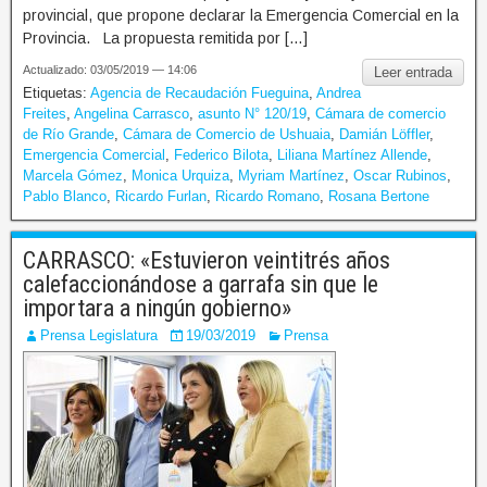
provincial, que propone declarar la Emergencia Comercial en la
Provincia. La propuesta remitida por […]
Actualizado: 03/05/2019 — 14:06
Leer entrada
Etiquetas:
Agencia de Recaudación Fueguina
,
Andrea
Freites
,
Angelina Carrasco
,
asunto N° 120/19
,
Cámara de comercio
de Río Grande
,
Cámara de Comercio de Ushuaia
,
Damián Löffler
,
Emergencia Comercial
,
Federico Bilota
,
Liliana Martínez Allende
,
Marcela Gómez
,
Monica Urquiza
,
Myriam Martínez
,
Oscar Rubinos
,
Pablo Blanco
,
Ricardo Furlan
,
Ricardo Romano
,
Rosana Bertone
CARRASCO: «Estuvieron veintitrés años
calefaccionándose a garrafa sin que le
importara a ningún gobierno»
Prensa Legislatura
19/03/2019
Prensa