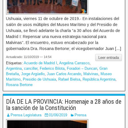
Ushuaia, viernes 11 de octubre de 2019.- En instalaciones del
salón de usos múltiples del Museo Marítimo y del Presidio de
Ushuaia, se llevó adelante la charla “a 30 años del Acuerdo de
Madrid I: Repensar una nueva estrategia nacional para
Malvinas”. El encuentro, estuvo encabezado por la
gobernadora Dra. Rosana Bertone; el vicegobernador Juan […]
Actualizado: 11/10/2019 — 14:54
Leer entrada
Etiquetas:
Acuerdo de Madrid I
,
Angelina Carrasco
,
Argentina
,
canciller
,
Federico Bilota
,
Foradori – Duncan
,
Gran
Bretaña
,
Jorge Argüello
,
Juan Carlos Arcando
,
Malvinas
,
Museo
Marítimo
,
Presidio de Ushuaia
,
Rafael Bielsa
,
República Argentina
,
Rosana Bertone
DÍA DE LA PROVINCIA: Homenaje a 28 años de
la sanción de la Constitución
Prensa Legislatura
01/06/2019
Prensa