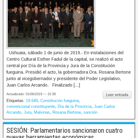
Ushuaia, sábado 1 de junio de 2019.- En instalaciones del
Centro Cultural Esther Fadul de la capital, se realizó el acto
central por Día de la Provincia y Jura de la Constitución
fueguina. Presidió el acto, la gobernadora Dra. Rosana Bertone
junto al vicegobernador y presidente del Poder Legislativo,
Juan Carlos Arcando. Finalizado […]
Actualizado: 01/06/2019 — 15:38
Leer entrada
Etiquetas:
19.640
,
Constitución fueguina
,
convencional constituyente
,
Día de la Provincia
,
Juan Carlos
Arcando
,
Jura
,
Malvinas
,
Rosana Bertone
,
sanción
SESIÓN: Parlamentarios sancionaron cuatro
nuevas herramientas económicas