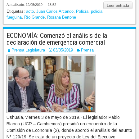
Actualizado: 12/05/2019 — 18:52
Leer entrada
Etiquetas:
acto
,
Juan Carlos Arcando
,
Policía
,
policia
fueguina
,
Río Grande
,
Rosana Bertone
ECONOMÍA: Comenzó el análisis de la
declaración de emergencia comercial
Prensa Legislatura
03/05/2019
Prensa
Ushuaia, viernes 3 de mayo de 2019.- El legislador Pablo
Blanco (UCR – Cambiemos) presidió un encuentro de la
Comisión de Economía (2), donde abordó el análisis del asunto
N° 120/19. Se trata de un proyecto de Ley del Ejecutivo