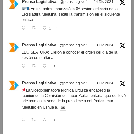
Prensa Legislativa
@prensalegistdf
·
14 Dic 2024
En instantes comezará la 8ª sesión ordinaria de la
Legislatura fueguina, seguí la transmisión en el siguiente
enlace:
1
X
Prensa Legislativa
@prensalegistdf
·
13 Dic 2024
LEGISLATURA: Dieron a conocer el orden del día de la
sesión de mañana
X
Prensa Legislativa
@prensalegistdf
·
13 Dic 2024
La vicegobernadora Mónica Urquiza encabezó la
reunión de la Comisión de Labor Parlamentaria, que se llevó
adelante en la sede de la presidencia del Parlamento
fueguino en Ushuaia.
X