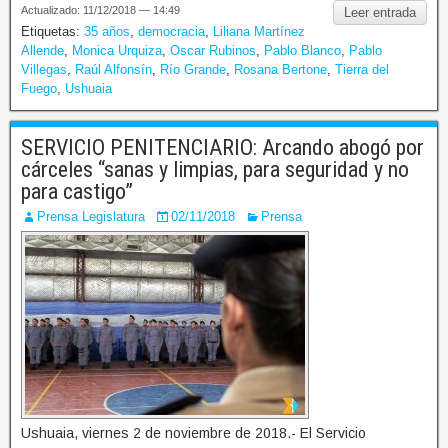
Actualizado: 11/12/2018 — 14:49
Leer entrada
Etiquetas:
35 años
,
democracia
,
Liliana Martínez
Allende
,
Monica Urquiza
,
Oscar Rubinos
,
Pablo Blanco
,
Pablo
Villegas
,
Raúl Alfonsín
,
Río Grande
,
Rosana Bertone
,
Tierra del
Fuego
,
Ushuaia
SERVICIO PENITENCIARIO: Arcando abogó por
cárceles “sanas y limpias, para seguridad y no
para castigo”
Prensa Legislatura
02/11/2018
Prensa
Ushuaia, viernes 2 de noviembre de 2018.- El Servicio