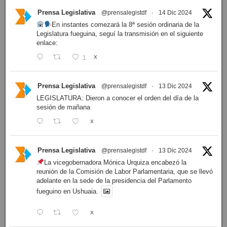
Prensa Legislativa
@prensalegistdf
·
14 Dic 2024
En instantes comezará la 8ª sesión ordinaria de la
Legislatura fueguina, seguí la transmisión en el siguiente
enlace:
1
X
Prensa Legislativa
@prensalegistdf
·
13 Dic 2024
LEGISLATURA: Dieron a conocer el orden del día de la
sesión de mañana
X
Prensa Legislativa
@prensalegistdf
·
13 Dic 2024
La vicegobernadora Mónica Urquiza encabezó la
reunión de la Comisión de Labor Parlamentaria, que se llevó
adelante en la sede de la presidencia del Parlamento
fueguino en Ushuaia.
X