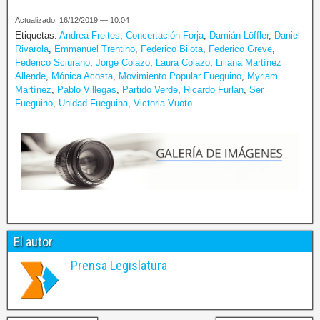
Actualizado: 16/12/2019 — 10:04
Etiquetas:
Andrea Freites
,
Concertación Forja
,
Damián Löffler
,
Daniel
Rivarola
,
Emmanuel Trentino
,
Federico Bilota
,
Federico Greve
,
Federico Sciurano
,
Jorge Colazo
,
Laura Colazo
,
Liliana Martínez
Allende
,
Mónica Acosta
,
Movimiento Popular Fueguino
,
Myriam
Martínez
,
Pablo Villegas
,
Partido Verde
,
Ricardo Furlan
,
Ser
Fueguino
,
Unidad Fueguina
,
Victoria Vuoto
El autor
Prensa Legislatura