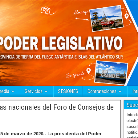
media
Servicios
SESIONES
Contrataciones
Int
Susc
adas nacionales del Foro de Consejos de
Introd
electr
suscri
notifi
 5 de marzo de 2020.- La presidenta del Poder