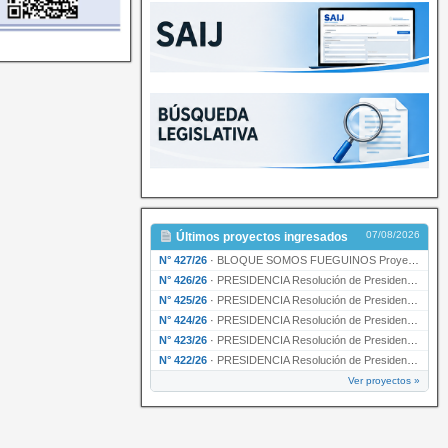
07/08/2026
Últimos proyectos ingresados
N° 427/26
·
BLOQUE SOMOS FUEGUINOS Proyecto de Declaración declarando de interés provincial PRESIDENCI…
N° 426/26
·
PRESIDENCIA Resolución de Presidencia N° 216/26 declarando de interés provincial la labor …
N° 425/26
·
PRESIDENCIA Resolución de Presidencia N° 212/26 declarando de interés provincial el “50° A…
N° 424/26
·
PRESIDENCIA Resolución de Presidencia Nº 210/26 declarando de interés provincial el proyec…
N° 423/26
·
PRESIDENCIA Resolución de Presidencia Nº 209/26 declarando de interés provincial la presen…
N° 422/26
·
PRESIDENCIA Resolución de Presidencia N° 200/26 para su ratificación.
Ver proyectos »