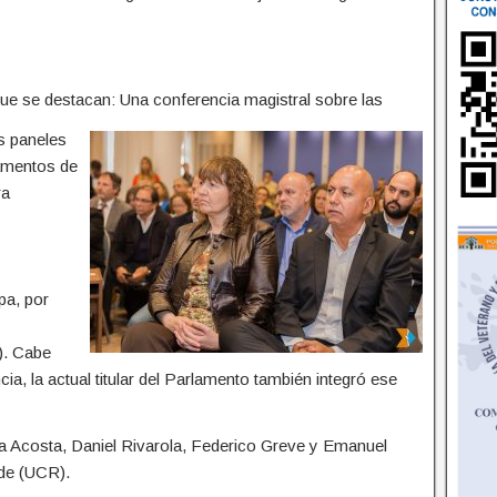
que se destacan: Una conferencia magistral sobre las
s paneles
lamentos de
ra
pa, por
). Cabe
a, la actual titular del Parlamento también integró ese
ica Acosta, Daniel Rivarola, Federico Greve y Emanuel
nde (UCR).