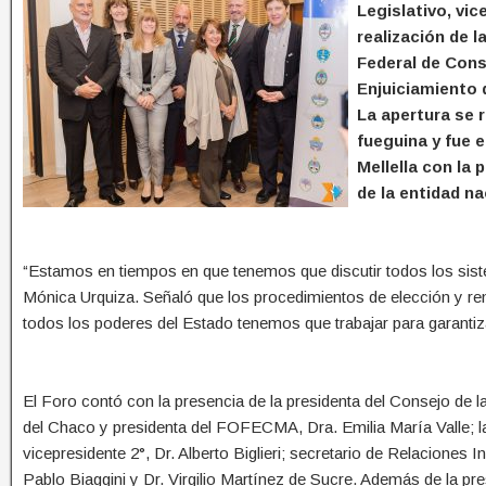
Legislativo, vi
realización de l
Federal de Cons
Enjuiciamiento 
La apertura se re
fueguina y fue 
Mellella con la 
de la entidad na
“Estamos en tiempos en que tenemos que discutir todos los siste
Mónica Urquiza. Señaló que los procedimientos de elección y re
todos los poderes del Estado tenemos que trabajar para garantizar
El Foro contó con la presencia de la presidenta del Consejo de l
del Chaco y presidenta del FOFECMA, Dra. Emilia María Valle; la
vicepresidente 2°, Dr. Alberto Biglieri; secretario de Relaciones 
Pablo Biaggini y Dr. Virgilio Martínez de Sucre. Además de la pre