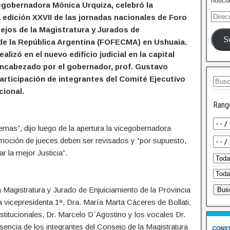
notici
cegobernadora Mónica Urquiza, celebró la
a edición XXVII de las jornadas nacionales de Foro
ejos de la Magistratura y Jurados de
S
de la República Argentina (FOFECMA) en Ushuaia.
alizó en el nuevo edificio judicial en la capital
encabezado por el gobernador, prof. Gustavo
participación de integrantes del Comité Ejecutivo
cional.
Rang
mas”, dijo luego de la apertura la vicegobernadora
moción de jueces deben ser revisados y “por supuesto,
 la mejor Justicia”.
a Magistratura y Jurado de Enjuiciamiento de la Provincia
 vicepresidenta 1ª, Dra. María Marta Cáceres de Bollati;
Institucionales, Dr. Marcelo D´Agostino y los vocales Dr.
sencia de los integrantes del Consejo de la Magistratura