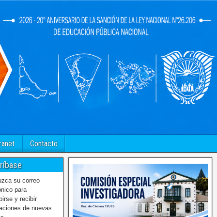
ranet
Contacto
ríbase
uzca su correo
ónico para
birse y recibir
caciones de nuevas