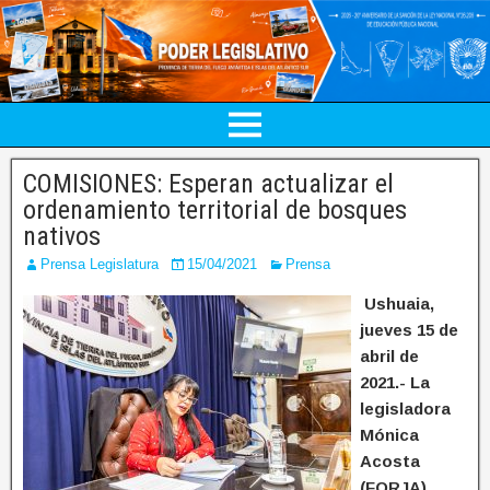
COMISIONES: Esperan actualizar el
ordenamiento territorial de bosques
nativos
Prensa Legislatura
15/04/2021
Prensa
Ushuaia,
jueves 15 de
abril de
2021.- La
legisladora
Mónica
Acosta
(FORJA),