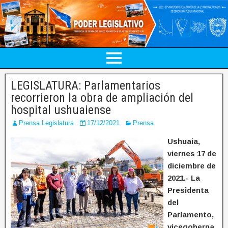
LEGISLATURA: Parlamentarios
recorrieron la obra de ampliación del
hospital ushuaiense
Prensa Legislatura
17/12/2021
Prensa
Ushuaia,
viernes 17 de
diciembre de
2021.- La
Presidenta
del
Parlamento,
vicegoberna